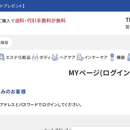
トプレゼント】
T
送料・代引手数料が無料
のご購入で
営
注履歴
エステ化粧品
ボディ
ヘアケア
インナーケア
機器
MYページ(ログイン
済みのお客様
アドレスとパスワードでログインしてください。
メールアドレス：