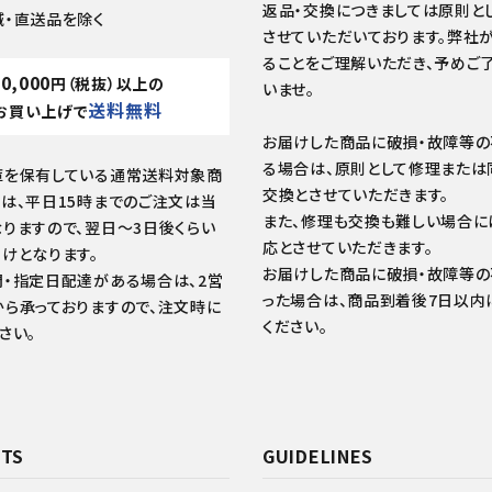
返品・交換につきましては原則と
域・直送品を除く
させていただいております。弊社
ることをご理解いただき、予めご
10,000
円（税抜）以上の
いませ。
送料無料
お買い上げで
お届けした商品に破損・故障等
る場合は、原則として修理または
庫を保有している通常送料対象商
交換とさせていただきます。
は、平日15時までのご注文は当
また、修理も交換も難しい場合に
りますので、翌日～3日後くらい
応とさせていただきます。
けとなります。
お届けした商品に破損・故障等
・指定日配達がある場合は、2営
った場合は、商品到着後7日以内
ら承っておりますので、注文時に
ください。
さい。
TS
GUIDELINES