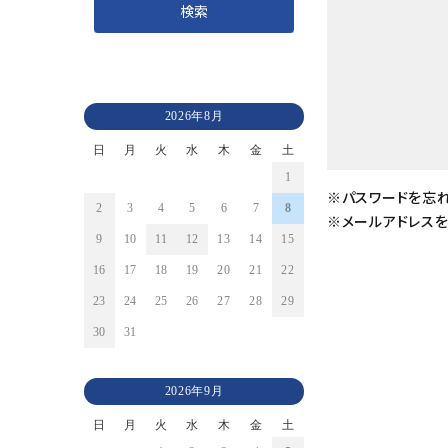
インナーケア
エステ用品
2026年8月
機器
日
月
火
水
木
金
土
1
※パスワードを忘
ブランド一覧
2
3
4
5
6
7
8
※メールアドレス
9
10
11
12
13
14
15
ご利用ガイド
16
17
18
19
20
21
22
プライバシーポリシー
23
24
25
26
27
28
29
30
31
特定商取引法について
2026年9月
お問い合わせ
日
月
火
水
木
金
土