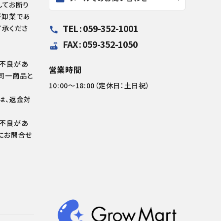
してお断り
が卸業であ
TEL : 059-352-1001
了承くださ
call
FAX : 059-352-1050
router
の不良があ
営業時間
同一商品と
10:00～18:00（定休日：土日祝）
は、返金対
の不良があ
にお問合せ