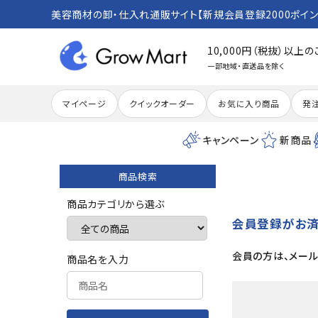
美容商材の卸・仕入れ通販サイト【新規会員登録2000ポイン
10,000円（税抜）以上
一部地域・直送品を除く
マイページ
クイックオーダー
お気に入り商品
発
キャンペーン
新商品
商品検索
search
商品カテゴリから選ぶ
会員登録がお
ACCOUNT MENU
会員の方は、メール
商品名を入力
meeting_room
person
ログイン
新規会員登録
カテゴリーから探す