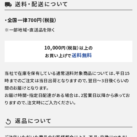
送料・配送について
local_shipping
・全国一律700円（税抜）
※一部地域・直送品を除く
10,000
円（税抜）以上の
送料無料
お買い上げで
当社で在庫を保有している通常送料対象商品については、平日15
時までのご注文は当日出荷となりますので、翌日～3日後くらいの
間のお届けとなります。
お届け時間・指定日配達がある場合は、2営業日以降から承ってお
りますので、注文時にご入力ください。
返品について
replay
ご注文いただいた商品のお客様都合による、返品・交換につきまし