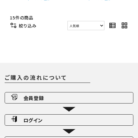
15件の商品
page_info
view_list
grid_view
絞り込み
ご購入の流れについて
会員登録
ログイン