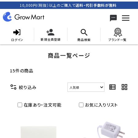
10,000円（税抜）以上のご購入で
送料・代引手数料が無料
新規会員登録
ログイン
商品検索
ブランド一覧
商品一覧ページ
search
15件の商品
ACCOUNT MENU
page_info
view_list
grid_view
絞り込み
meeting_room
person
ログイン
新規会員登録
在庫あり・注文可能
お気に入りリスト
カテゴリーから探す
キャンペーン