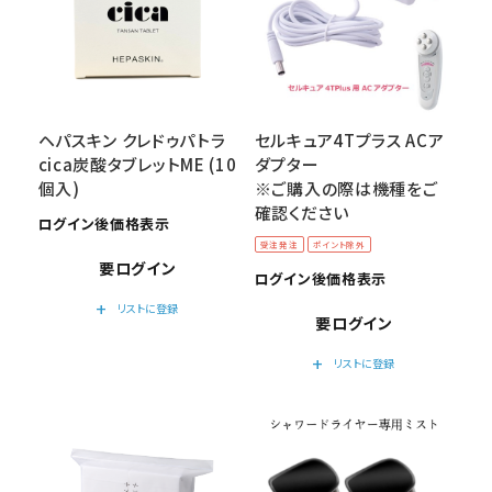
セミナー/契約関連
ブランド一覧
ご利用ガイド
ヘパスキン クレドゥパトラ
セルキュア4Tプラス ACア
cica炭酸タブレットME (10
ダプター
プライバシーポリシー
個入)
※ご購入の際は機種をご
確認ください
ログイン後価格表示
特定商取引法について
受注発注
ポイント除外
要ログイン
ログイン後価格表示
お問い合わせ
add
リストに登録
要ログイン
add
リストに登録