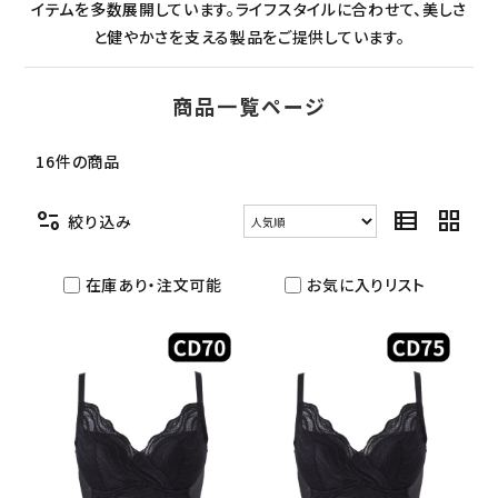
イテムを多数展開しています。ライフスタイルに合わせて、美しさ
セミナー/契約関連
と健やかさを支える製品をご提供しています。
ブランド一覧
商品一覧ページ
ご利用ガイド
16件の商品
プライバシーポリシー
page_info
view_list
grid_view
絞り込み
特定商取引法について
在庫あり・注文可能
お気に入りリスト
お問い合わせ