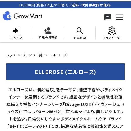
10,000円（税抜）以上のご購入で
送料・代引手数料が無料
新規会員登録
ログイン
商品検索
ブランド一覧
search
トップ
ブランド一覧
エルローズ
ELLEROSE (エルローズ)
ACCOUNT MENU
meeting_room
person
ログイン
新規会員登録
エルローズは、「美と健康」をテーマに、補整下着やボディメイク
インナーを展開するブランドです。繊細なデザインと機能性を兼
カテゴリーから探す
ね備えた補整インナーシリーズ「Divage LUXE（ディヴァージュ リ
ュクス）」では、パターン設計と上質な素材により、美しいシルエッ
キャンペーン
トを追求。日常使いしやすいボディメイク＆ホームケアブランド
「Be-fit（ビーフィット）」では、快適な装着性と機能性を備えたア