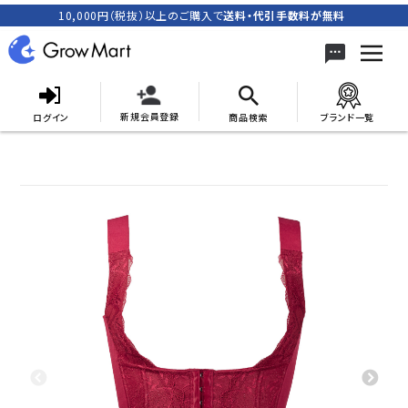
10,000円（税抜）以上のご購入で
送料・代引手数料が無料
新規会員登録
ログイン
商品検索
ブランド一覧
search
ACCOUNT MENU
meeting_room
person
ログイン
新規会員登録
カテゴリーから探す
キャンペーン