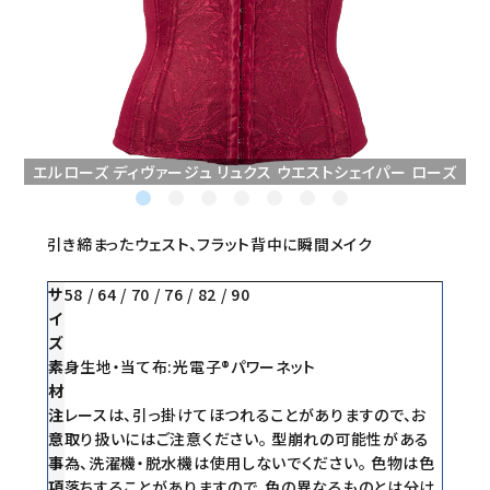
セミナー/契約関連
ブランド一覧
ご利用ガイド
エルローズ ディヴァージュ リュクス ウエストシェイパー ローズ
プライバシーポリシー
特定商取引法について
引き締まったウェスト、フラット背中に瞬間メイク
お問い合わせ
サ
58 / 64 / 70 / 76 / 82 / 90
イ
ズ
素
身生地・当て布:光電子®パワーネット
材
注
レースは、引っ掛けてほつれることがありますので、お
意
取り扱いにはご注意ください。 型崩れの可能性がある
事
為、洗濯機・脱水機は使用しないでください。 色物は色
項
落ちすることがありますので、色の異なるものとは分け