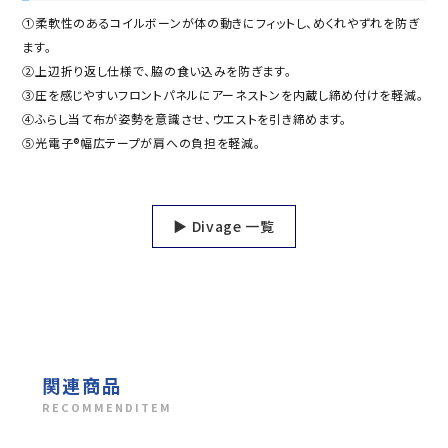
①柔軟性のあるコイルボーンが体の動きにフィットし、めくれやずれを防ぎ
ます。
②上辺折り返し仕様で、脇の食い込みを防ぎます。
③圧を感じやすいフロントパネルにアーネストンを内蔵し締め付けを軽減。
④ふらし当て布が姿勢を意識させ、ウエストを引き締めます。
⑤光電子®幅広テープが肩への負担を軽減。
▶ Divage 一覧
関連商品
RECOMMENDITEM