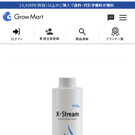
10,000円（税抜）以上のご購入で
送料・代引手数料が無料
新規会員登録
ログイン
商品検索
ブランド一覧
search
ACCOUNT MENU
meeting_room
person
ログイン
新規会員登録
カテゴリーから探す
キャンペーン