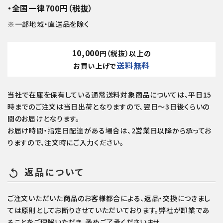
・全国一律700円（税抜）
※一部地域・直送品を除く
10,000
円（税抜）以上の
送料無料
お買い上げで
当社で在庫を保有している通常送料対象商品については、平日15
時までのご注文は当日出荷となりますので、翌日～3日後くらいの
間のお届けとなります。
お届け時間・指定日配達がある場合は、2営業日以降から承ってお
りますので、注文時にご入力ください。
返品について
replay
ご注文いただいた商品のお客様都合による、返品・交換につきまし
ては原則としてお断りさせていただいております。弊社が卸業であ
ることをご理解いただき、予めご了承くださいませ。