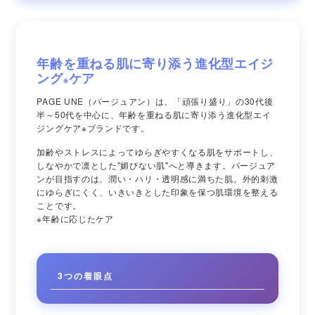
年齢を重ねる肌に寄り添う進化型エイジ
ング
ケア
※
PAGE UNE（パージュアン）は、「頑張り盛り」の30代後
半～50代を中心に、年齢を重ねる肌に寄り添う進化型エイ
ジングケア
※
ブランドです。
加齢やストレスによってゆらぎやすくなる肌をサポートし、
しなやかで凛とした"媚びない肌"へと導きます。パージュア
ンが目指すのは、潤い・ハリ・透明感に満ちた肌。外的刺激
にゆらぎにくく、いきいきとした印象を保つ肌環境を整える
ことです。
※年齢に応じたケア
3つの着眼点