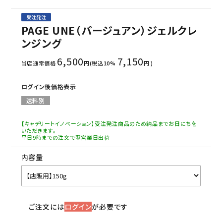
受注発注
PAGE UNE（パージュアン）ジェルクレ
ンジング
6,500
7,150
当店通常価格
円(税込10%
円 )
ログイン後価格表示
送料別
【キャデリートイノベーション】受注発注商品のため納品までお日にちを
いただきます。
平日9時までの注文で翌営業日出荷
内容量
ご注文には
ログイン
が必要です