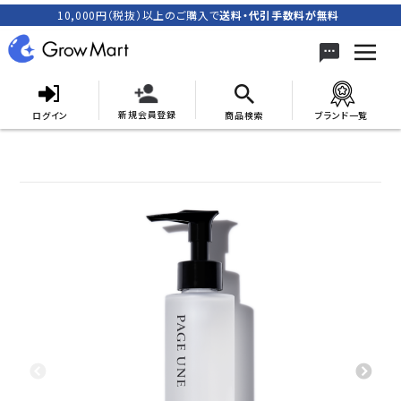
10,000円（税抜）以上のご購入で
送料・代引手数料が無料
新規会員登録
ログイン
商品検索
ブランド一覧
search
ACCOUNT MENU
meeting_room
person
ログイン
新規会員登録
カテゴリーから探す
キャンペーン