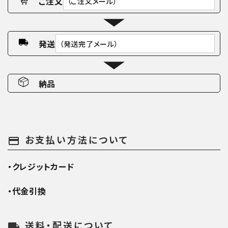
ご注文
（ご注文メール）
発送
（発送完了メール）
納品
お支払い方法について
payment
・クレジットカード
・代金引換
送料・配送について
local_shipping