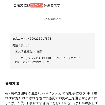
ご注文には
ログイン
が必要です
お気に入り
4500213017971
商品コード：
関連カテゴリ：
エステ化粧品
>
洗顔
メーカー/ブランド
>
PECHE PEAU (ピーチポウ)
>
PROFORCE (プロフォース)
使用方法
朝・晩の洗顔時に適量（３～４プッシュ）の泡を手に取り、手は触
れずに泡だけで汚れを落とす感覚でお肌の上を滑らせるように
して洗った後、丁寧にすすぎ洗いをしてください。ボトルは振らず