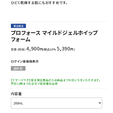
ひどく乾燥する肌にもおすすめです。
受注発注
プロフォース マイルドジェルホイップ
フォーム
4,900
5,390
定価 (税抜)
円(税込10%
円 )
ログイン後価格表示
送料別
【マザーズラボ】受注発注商品のため納品までお日にちをいただきます。
平日12時までの注文で翌営業日出荷
内容量