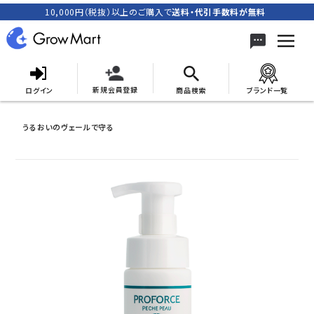
10,000円（税抜）以上のご購入で
送料・代引手数料が無料
新規会員登録
ログイン
商品検索
ブランド一覧
search
うるおいのヴェールで守る
ACCOUNT MENU
meeting_room
person
ログイン
新規会員登録
カテゴリーから探す
キャンペーン