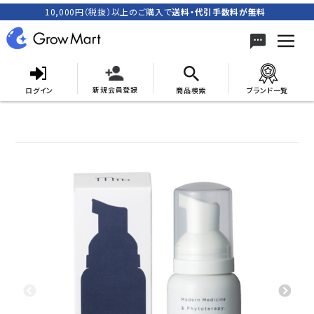
10,000円（税抜）以上のご購入で
送料・代引手数料が無料
新規会員登録
ログイン
商品検索
ブランド一覧
search
ACCOUNT MENU
meeting_room
person
ログイン
新規会員登録
カテゴリーから探す
キャンペーン