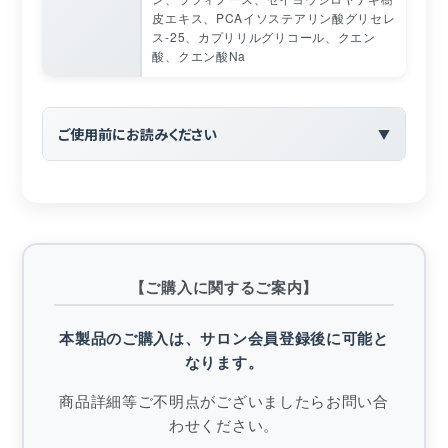
皮エキス、PCAイソステアリン酸グリセレ
ス-25、カプリリルグリコール、クエン
酸、クエン酸Na
ご使用前にお読みください
敏感肌の方は使用前に腕の内側などでパッチテストをお
こなってからご使用ください。
お肌に異常が生じていないかよく注意して使用してくだ
さい。
【ご購入に関するご案内】
使用中、赤味、はれ、かゆみ、刺激、色抜け（白斑等）
本製品のご購入は、サロン会員登録後に可能と
や黒ずみ等の異常があらわれた場合は使用を中止してく
ださい。そのまま化粧品類の使用を続けますと症状を悪
なります。
化させることがあります。
商品詳細等ご不明点がございましたらお問い合
極端に高温又は低温の場所、直射日光の当たる場所には
わせください。
保管しないでください。