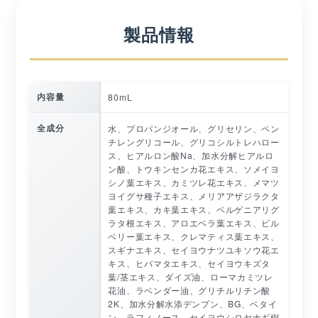
製品情報
内容量
80mL
全成分
水、プロパンジオール、グリセリン、ペン
チレングリコール、グリコシルトレハロー
ス、ヒアルロン酸Na、加水分解ヒアルロ
ン酸、トウキンセンカ花エキス、ソメイヨ
シノ葉エキス、カミツレ花エキス、メマツ
ヨイグサ種子エキス、メリアアザジラクタ
葉エキス、カキ葉エキス、ベルゲニアリグ
ラタ根エキス、アロエベラ葉エキス、ビル
ベリー葉エキス、クレマティス葉エキス、
スギナエキス、セイヨウナツユキソウ花エ
キス、ヒバマタエキス、セイヨウキズタ
葉/茎エキス、ダイズ油、ローマカミツレ
花油、ラベンダー油、グリチルリチン酸
2K、加水分解水添デンプン、BG、ベタイ
ン、ラフィノース、セイヨウシロヤナギ樹