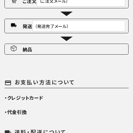
ご注文
（ご注文メール）
発送
（発送完了メール）
納品
お支払い方法について
payment
・クレジットカード
・代金引換
送料・配送について
local_shipping