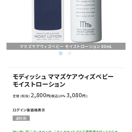
セミナー/契約関連
ブランド一覧
ご利用ガイド
ママズケアウィズベビー モイストローション 80mL
プライバシーポリシー
特定商取引法について
モディッシュ ママズケアウィズベビー
お問い合わせ
モイストローション
2,800
3,080
定価 (税抜)
円(税込10%
円 )
ログイン後価格表示
送料別
誠に申し訳ございませんが、こちらのサイトでは在庫管理を行っておりま