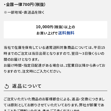
・全国一律700円（税抜）
※一部地域・直送品を除く
10,000
円（税抜）以上の
送料無料
お買い上げで
当社で在庫を保有している通常送料対象商品については、平日15
時までのご注文は当日出荷となりますので、翌日～3日後くらいの
間のお届けとなります。
お届け時間・指定日配達がある場合は、2営業日以降から承ってお
りますので、注文時にご入力ください。
返品について
replay
ご注文いただいた商品のお客様都合による、返品・交換につきまし
ては原則としてお断りさせていただいております。弊社が卸業であ
ることをご理解いただき、予めご了承くださいませ。