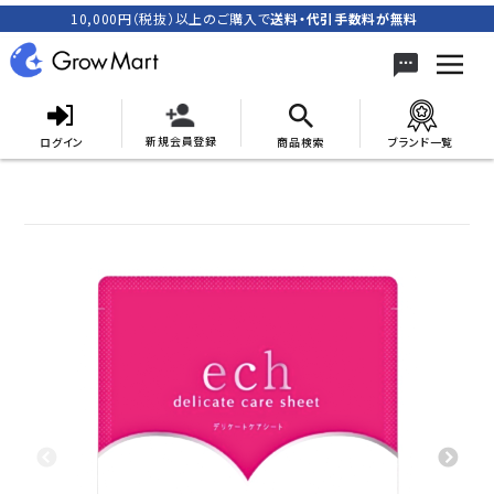
10,000円（税抜）以上のご購入で
送料・代引手数料が無料
新規会員登録
ログイン
商品検索
ブランド一覧
search
ACCOUNT MENU
meeting_room
person
ログイン
新規会員登録
カテゴリーから探す
キャンペーン