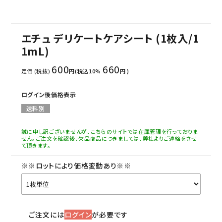
エチュ デリケートケアシート (1枚入/1
1mL)
600
660
定価 (税抜)
円(税込10%
円 )
ログイン後価格表示
送料別
誠に申し訳ございませんが、こちらのサイトでは在庫管理を行っておりま
せん。ご注文を確認後、欠品商品につきましては、弊社よりご連絡をさせ
て頂きます。
※※ロットにより価格変動あり※※
ご注文には
ログイン
が必要です