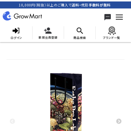
10,000円（税抜）以上のご購入で
送料・代引手数料が無料
新規会員登録
ログイン
商品検索
ブランド一覧
search
ACCOUNT MENU
meeting_room
person
ログイン
新規会員登録
カテゴリーから探す
キャンペーン