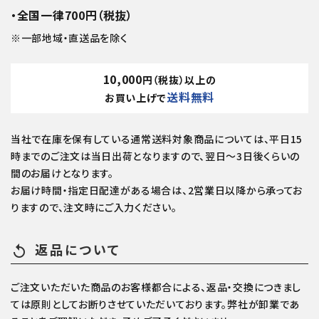
・全国一律700円（税抜）
※一部地域・直送品を除く
10,000
円（税抜）以上の
送料無料
お買い上げで
当社で在庫を保有している通常送料対象商品については、平日15
時までのご注文は当日出荷となりますので、翌日～3日後くらいの
間のお届けとなります。
お届け時間・指定日配達がある場合は、2営業日以降から承ってお
りますので、注文時にご入力ください。
返品について
replay
ご注文いただいた商品のお客様都合による、返品・交換につきまし
ては原則としてお断りさせていただいております。弊社が卸業であ