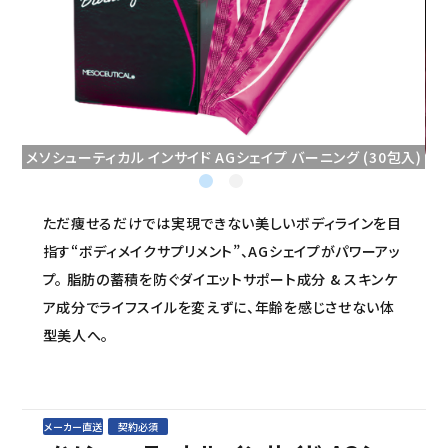
セミナー/契約関連
ブランド一覧
ご利用ガイド
メソシューティカル インサイド AGシェイプ バーニング (30包入)
プライバシーポリシー
特定商取引法について
ただ痩せるだけでは実現できない美しいボディラインを目
指す“ボディメイクサプリメント”、AGシェイプがパワーアッ
お問い合わせ
プ。 脂肪の蓄積を防ぐダイエットサポート成分 & スキンケ
ア成分でライフスイルを変えずに、年齢を感じさせない体
型美人へ。
メーカー直送
契約必須