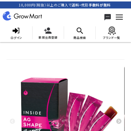
10,000円（税抜）以上のご購入で
送料・代引手数料が無料
新規会員登録
ログイン
商品検索
ブランド一覧
search
ACCOUNT MENU
meeting_room
person
ログイン
新規会員登録
カテゴリーから探す
キャンペーン