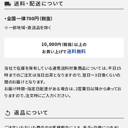
送料・配送について
local_shipping
・全国一律700円（税抜）
※一部地域・直送品を除く
10,000
円（税抜）以上の
送料無料
お買い上げで
当社で在庫を保有している通常送料対象商品については、平日15
時までのご注文は当日出荷となりますので、翌日～3日後くらいの
間のお届けとなります。
お届け時間・指定日配達がある場合は、2営業日以降から承ってお
りますので、注文時にご入力ください。
返品について
replay
ご注文いただいた商品のお客様都合による、返品・交換につきまし