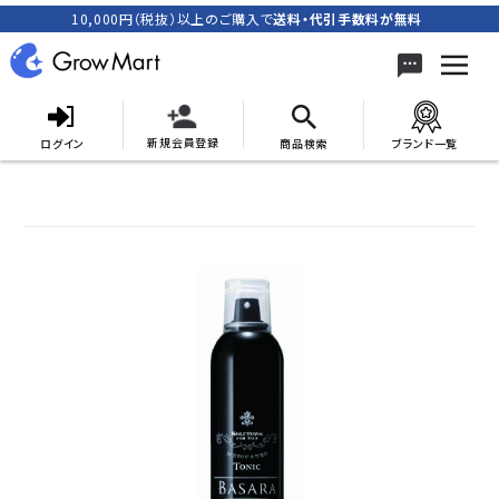
10,000円（税抜）以上のご購入で
送料・代引手数料が無料
新規会員登録
ログイン
商品検索
ブランド一覧
search
ACCOUNT MENU
meeting_room
person
ログイン
新規会員登録
カテゴリーから探す
キャンペーン