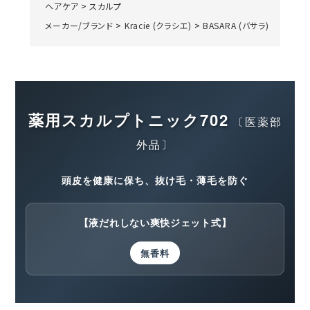
ヘアケア
>
スカルプ
メーカー/ブランド
>
Kracie (クラシエ)
>
BASARA (バサラ)
薬用スカルプトニック702
〔医薬部
外品〕
頭皮を健康に保ち、抜け毛・薄毛を防ぐ
【液だれしない爽快ジェット式】
無香料