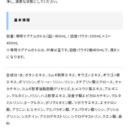
浄し、清潔な状態にしてください。
基本情報
容量：専用マグナムボトル(空)：400mL / 詰替パウチ：200mL×2＝
400mL
※専用マグナムボトルは、中身は空です。詰替パウチ2個400mLで、満タン
になります。
全成分：水、ボタンエキス、コムギ胚芽エキス、オウゴンエキス、オウゴン根
エキス、ポリリシン、ポリ－ε－リシン、リシン、ステアリン酸スクロース、チャ
カテキン、コムギ胚芽油脂肪酸グリセリズ、ヒメコウジ葉エキス、アルギニ
ン、グルタミン、バリン、ハス胚芽エキス、没食子酸エピガロカテキン、グルタ
ミルリシン、β－グルカン、ポリグルタミン酸、ツボクサエキス、エチドロン
酸、アラニン、ヒスチジン、アスパラギン酸、アスパラギン酸リシン、グリシル
グリシン、システイン、アミロデキストリン、シクロデキストリン、クエン酸、香
料