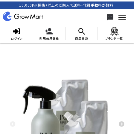
10,000円（税抜）以上のご購入で
送料・代引手数料が無料
新規会員登録
ログイン
商品検索
ブランド一覧
search
ACCOUNT MENU
meeting_room
person
ログイン
新規会員登録
カテゴリーから探す
キャンペーン