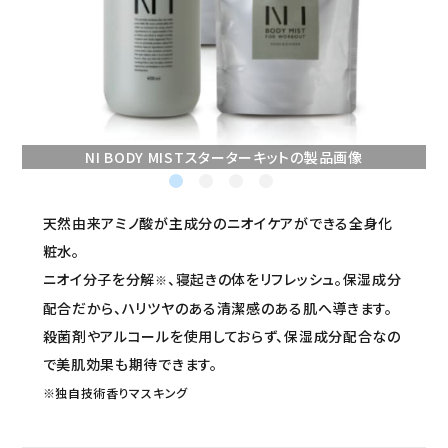
セミナー/契約関連
ブランド一覧
ご利用ガイド
NI BODY MISTスターターキットの製品画像
プライバシーポリシー
特定商取引法について
天然由来アミノ酸が主成分のニオイケアができる全身化
粧水。
お問い合わせ
ニオイ分子を分解
、寝起きの体をリフレッシュ。保湿成分
※
配合だから、ハリツヤのある清潔感のある肌へ導きます。
殺菌剤やアルコールを使用しておらず、保湿成分配合なの
で美肌効果も期待できます。
※独自技術香りマスキング