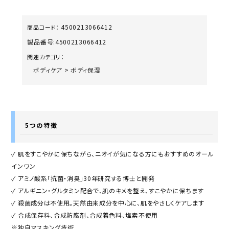
4500213066412
商品コード：
製品番号:
4500213066412
関連カテゴリ：
ボディケア
>
ボディ保湿
5つの特徴
✓ 肌をすこやかに保ちながら、ニオイが気になる方にもおすすめのオール
インワン
✓ アミノ酸系「抗菌・消臭」30年研究する博士と開発
✓ アルギニン・グルタミン配合で、肌のキメを整え、すこやかに保ちます
✓ 殺菌成分は不使用。天然由来成分を中心に、肌をやさしくケアします
✓ 合成保存料、合成防腐剤、合成着色料、塩素不使用
※独自マスキング技術