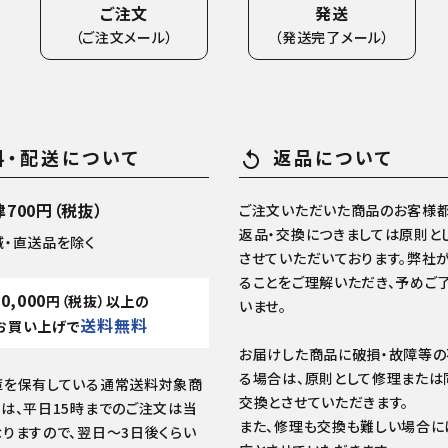
ご注文
発送
（ご注文メール）
（発送完了メール）
料・配送について
返品について
replay
700円（税抜）
ご注文いただいた商品のお客様都
返品・交換につきましては原則と
域・直送品を除く
させていただいております。弊社
ることをご理解いただき、予めご
10,000
円（税抜）以上の
いませ。
送料無料
お買い上げで
お届けした商品に破損・故障等
る場合は、原則として修理または
庫を保有している通常送料対象商
交換とさせていただきます。
は、平日15時までのご注文は当
また、修理も交換も難しい場合に
りますので、翌日～3日後くらい