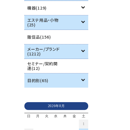
機器(129)
エステ用品・小物
(25)
販促品(156)
メーカー/ブランド
(1212)
セミナー/契約関
連(12)
目的別(65)
2026年8月
日
月
火
水
木
金
土
1