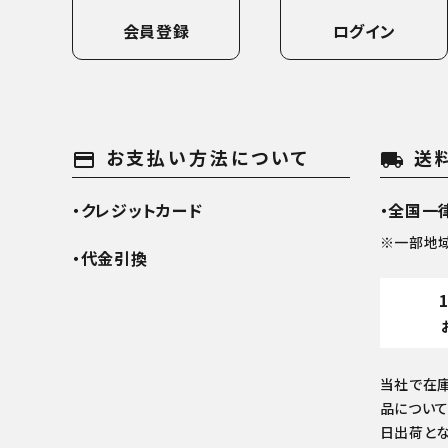
会員登録
ログイン
お支払い方法について
送
payment
local_shipping
・クレジットカード
・全国一律
※一部地
・代金引換
当社で在
品について
日出荷とな