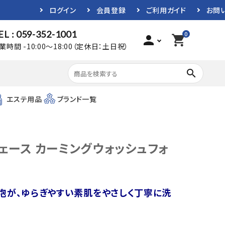
ログイン
会員登録
ご利用ガイド
お問
EL : 059-352-1001
0
person
shopping_cart
業時間 -10:00～18:00（定休日：土日祝）
search
エステ用品
ブランド一覧
ェース カーミングウォッシュフォ
泡が、ゆらぎやすい素肌をやさしく丁寧に洗