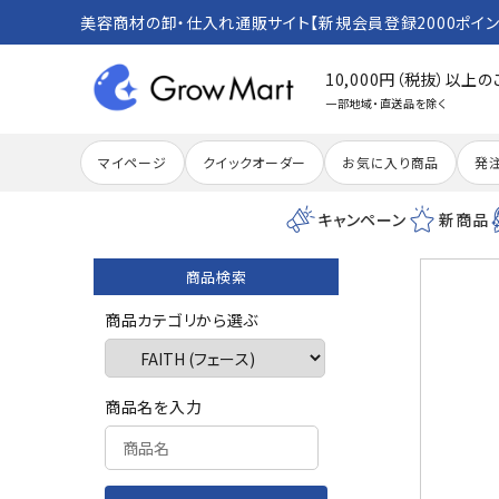
美容商材の卸・仕入れ通販サイト【新規会員登録2000ポイン
10,000円（税抜）以上
一部地域・直送品を除く
マイページ
クイックオーダー
お気に入り商品
発
キャンペーン
新商品
商品検索
search
商品カテゴリから選ぶ
ACCOUNT MENU
商品名を入力
meeting_room
person
ログイン
新規会員登録
カテゴリーから探す