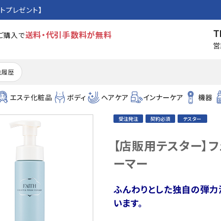
トプレゼント】
T
送料・代引手数料が無料
のご購入で
営
注履歴
エステ化粧品
ボディ
ヘアケア
インナーケア
機器
受注発注
契約必須
テスター
【店販用テスター】フ
ーマー
ふんわりとした独自の弾力
います。