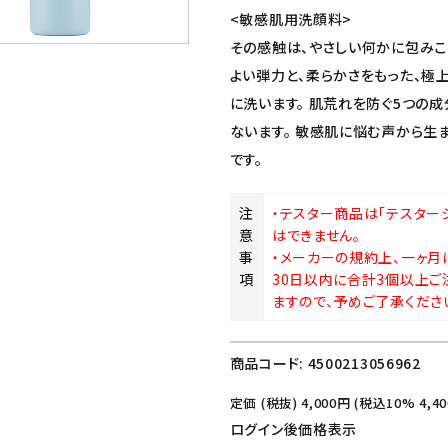
<敏感肌用洗顔料>
その感触は、やさしい何かに包みこ
よい弾力と、柔らかさをもった、極
に洗います。 肌荒れを防ぐ5つの
ないます。 敏感肌に悩む声から生ま
です。
注
・テスター商品は「テスター
意
はできません。
事
・メーカーの規約上、一ヶ月
項
30日以内に合計3個以上ご
ますので、予めご了承くださ
商品コード:
4500213056962
定価 (税抜)
4,000
円 (税込10%
4,40
ログイン後価格表示