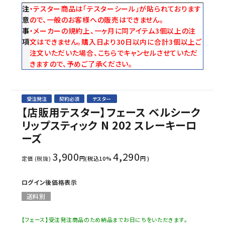
注
・テスター商品は「テスターシール」が貼られております
意
ので、一般のお客様への販売はできません。
事
・メーカーの規約上、一ヶ月に同アイテム3個以上の注
項
文はできません。購入日より30日以内に合計3個以上ご
注文いただいた場合、こちらでキャンセルさせていただ
きますので、予めご了承ください。
受注発注
契約必須
テスター
【店販用テスター】フェース ベルシーク
リップスティック N 202 スレーキーロ
ーズ
3,900
4,290
定価 (税抜)
円(税込10%
円 )
ログイン後価格表示
送料別
【フェース】受注発注商品のため納品までお日にちをいただきます。