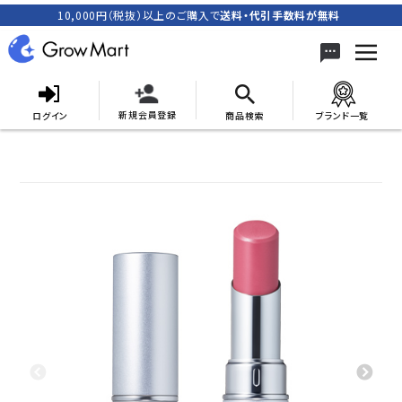
10,000円（税抜）以上のご購入で
送料・代引手数料が無料
新規会員登録
ログイン
商品検索
ブランド一覧
search
ACCOUNT MENU
meeting_room
person
ログイン
新規会員登録
カテゴリーから探す
キャンペーン