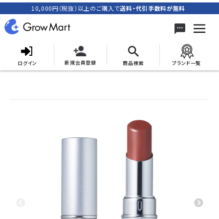
10,000円（税抜）以上のご購入で
送料・代引手数料が無料
新規会員登録
ログイン
商品検索
ブランド一覧
search
ACCOUNT MENU
meeting_room
person
ログイン
新規会員登録
カテゴリーから探す
キャンペーン