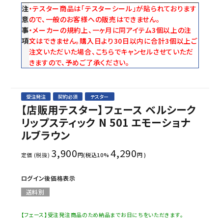
注
・テスター商品は「テスターシール」が貼られております
意
ので、一般のお客様への販売はできません。
事
・メーカーの規約上、一ヶ月に同アイテム3個以上の注
項
文はできません。購入日より30日以内に合計3個以上ご
注文いただいた場合、こちらでキャンセルさせていただ
きますので、予めご了承ください。
受注発注
契約必須
テスター
【店販用テスター】フェース ベルシーク
リップスティック N 501 エモーショナ
ルブラウン
3,900
4,290
定価 (税抜)
円(税込10%
円 )
ログイン後価格表示
送料別
【フェース】受注発注商品のため納品までお日にちをいただきます。