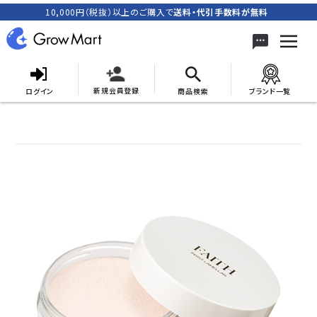
10,000円（税抜）以上のご購入で
送料・代引手数料が無料
新規会員登録
ログイン
商品検索
ブランド一覧
search
ACCOUNT MENU
meeting_room
person
ログイン
新規会員登録
カテゴリーから探す
キャンペーン