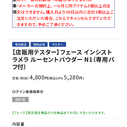
事
・メーカーの規約上、一ヶ月に同アイテム3個以上の注
項
文はできません。購入日より30日以内に合計3個以上ご
注文いただいた場合、こちらでキャンセルさせていただ
きますので、予めご了承ください。
受注発注
契約必須
テスター
【店販用テスター】フェース インシスト
ラメラ ルーセントパウダー N1（専用パ
フ付）
4,800
5,280
定価 (税抜)
円(税込10%
円 )
ログイン後価格表示
送料別
【フェース】受注発注商品のため納品までお日にちをいただきます。
内容量