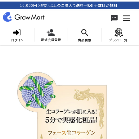
10,000円（税抜）以上のご購入で
送料・代引手数料が無料
新規会員登録
ログイン
商品検索
ブランド一覧
search
ACCOUNT MENU
meeting_room
person
ログイン
新規会員登録
カテゴリーから探す
キャンペーン