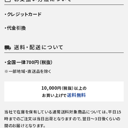
・クレジットカード
・代金引換
送料・配送について
local_shipping
・全国一律700円（税抜）
※一部地域・直送品を除く
10,000
円（税抜）以上の
送料無料
お買い上げで
当社で在庫を保有している通常送料対象商品については、平日15
時までのご注文は当日出荷となりますので、翌日～3日後くらいの
間のお届けとなります。