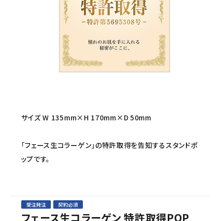
セミナー/契約関連
ブランド一覧
ご利用ガイド
プライバシーポリシー
特定商取引法について
サイズ W 135mm×H 170mm×D 50mm
お問い合わせ
「フェース生コラーゲン」の特許取得を告知するスタンドポ
ップです。
受注発注
契約必須
フェース生コラーゲン 特許取得POP