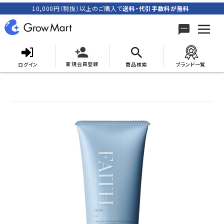
10,000円（税抜）以上のご購入で
送料・代引手数料が無料
新規会員登録
ログイン
商品検索
ブランド一覧
search
ACCOUNT MENU
meeting_room
person
ログイン
新規会員登録
カテゴリーから探す
キャンペーン