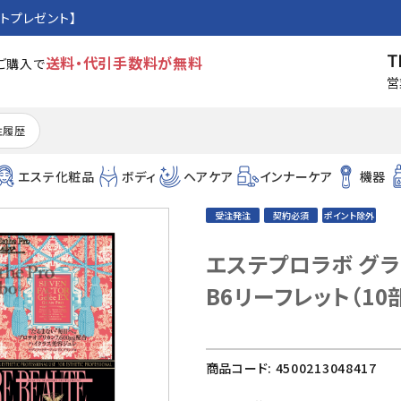
トプレゼント】
T
送料・代引手数料が無料
のご購入で
営
注履歴
エステ化粧品
ボディ
ヘアケア
インナーケア
機器
受注発注
契約必須
ポイント除外
エステプロラボ グラ
B6リーフレット（10
商品コード:
4500213048417