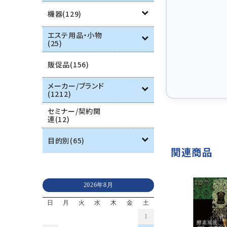
機器(129)
エステ用品・小物
(25)
販促品(156)
メーカー/ブランド
(1212)
セミナー/契約関
連(12)
目的別(65)
関連商品
2026年8月
日
月
火
水
木
金
土
1