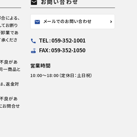
お問い合わせ
mail
合による、
メールでのお問い合わせ
mail
してお断り
が卸業であ
TEL : 059-352-1001
了承くださ
call
FAX : 059-352-1050
router
の不良があ
営業時間
同一商品と
10:00～18:00（定休日：土日祝）
は、返金対
の不良があ
にお問合せ