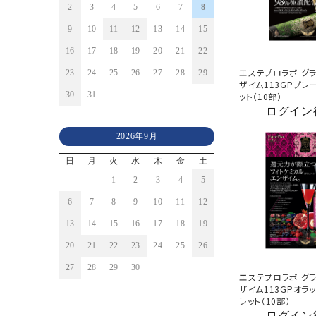
2
3
4
5
6
7
8
9
10
11
12
13
14
15
16
17
18
19
20
21
22
エステプロラボ グラ
23
24
25
26
27
28
29
ザイム113GPプレー
30
31
ット（10部）
ログイン
2026年9月
日
月
火
水
木
金
土
1
2
3
4
5
6
7
8
9
10
11
12
13
14
15
16
17
18
19
20
21
22
23
24
25
26
27
28
29
30
エステプロラボ グラ
ザイム113GPオラッ
レット（10部）
ログイン