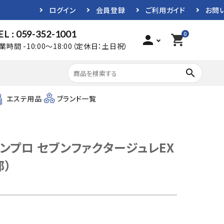
ログイン
会員登録
ご利用ガイド
お問
EL : 059-352-1001
0
person
shopping_cart
業時間 -10:00～18:00（定休日：土日祝）
search
エステ用品
ブランド一覧
ンプロ セブンファクタージュレEX
部）