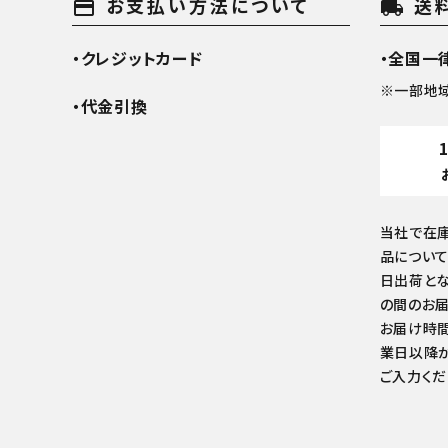
お支払い方法について
送
payment
local_shipping
・クレジットカード
・全国一律
※一部地
・代金引換
当社で在
品について
日出荷とな
の間のお届
お届け時間
業日以降か
ご入力くだ