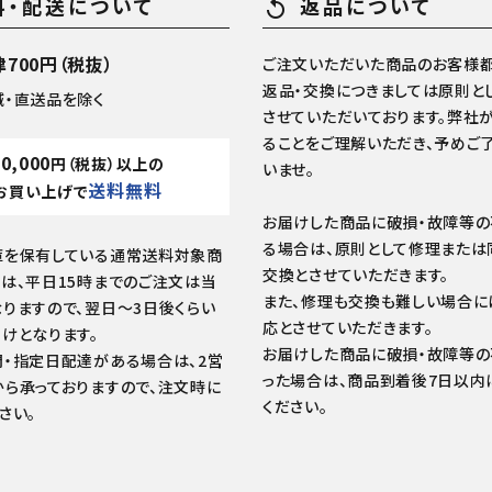
料・配送について
返品について
replay
700円（税抜）
ご注文いただいた商品のお客様都
返品・交換につきましては原則と
域・直送品を除く
させていただいております。弊社
ることをご理解いただき、予めご
10,000
円（税抜）以上の
いませ。
送料無料
お買い上げで
お届けした商品に破損・故障等
る場合は、原則として修理または
庫を保有している通常送料対象商
交換とさせていただきます。
は、平日15時までのご注文は当
また、修理も交換も難しい場合に
りますので、翌日～3日後くらい
応とさせていただきます。
けとなります。
お届けした商品に破損・故障等
・指定日配達がある場合は、2営
った場合は、商品到着後7日以内
ら承っておりますので、注文時に
ください。
さい。