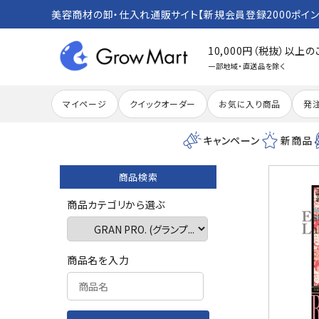
美容商材の卸・仕入れ通販サイト【新規会員登録2000ポイン
10,000円（税抜）以上
一部地域・直送品を除く
マイページ
クイックオーダー
お気に入り商品
発
キャンペーン
新商品
商品検索
search
商品カテゴリから選ぶ
ACCOUNT MENU
商品名を入力
meeting_room
person
ログイン
新規会員登録
カテゴリーから探す