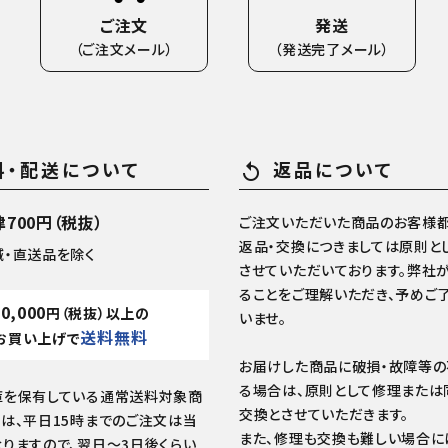
ご注文
発送
（ご注文メール）
（発送完了メール）
料・配送について
返品について
replay
700円（税抜）
ご注文いただいた商品のお客様都
返品・交換につきましては原則と
域・直送品を除く
させていただいております。弊社
ることをご理解いただき、予めご
10,000
円（税抜）以上の
いませ。
送料無料
お買い上げで
お届けした商品に破損・故障等
る場合は、原則として修理または
庫を保有している通常送料対象商
交換とさせていただきます。
は、平日15時までのご注文は当
また、修理も交換も難しい場合に
りますので、翌日～3日後くらい