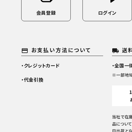
会員登録
ログイン
お支払い方法について
送
payment
local_shipping
・クレジットカード
・全国一律
※一部地
・代金引換
当社で在
品について
日出荷とな