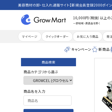
美容商材の卸・仕入れ通販サイト【新規会員登録2000ポイン
10,000円（税抜）以上
一部地域・直送品を除く
マイページ
クイックオーダー
お気に入り商品
発
キャンペーン
新商品
商品検索
search
商品カテゴリから選ぶ
ACCOUNT MENU
商品名を入力
meeting_room
person
ログイン
新規会員登録
カテゴリーから探す