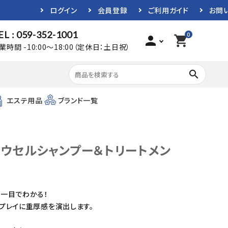
ログイン
会員登録
ご利用ガイド
お問
EL : 059-352-1001
0
person
shopping_cart
業時間 -10:00～18:00（定休日：土日祝）
search
エステ用品
ブランド一覧
ロウセルシャンプー＆トリートメン
一目でわかる！
プレイに重厚感を演出します。