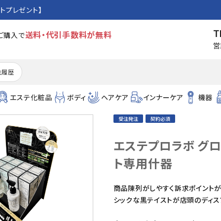
トプレゼント】
T
送料・代引手数料が無料
のご購入で
営
注履歴
エステ化粧品
ボディ
ヘアケア
インナーケア
機器
受注発注
契約必須
エステプロラボ グ
ト専用什器
商品陳列がしやすく訴求ポイントが
シックな黒テイストが店頭のディス