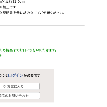
m×奥行31.0cm
.P加工です
立説明書を元に組み立ててご使用ください。
ため納品までお日にちをいただきます。
時
ログイン
文には
が必要です
お気に入り
商品のお問い合わせ