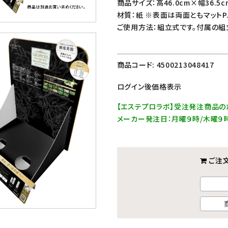
商品サイズ：高46.0cm×幅36.5c
材質：紙 ※表面は両面ともマットP
ご使用方法：組立式です。付属の組
商品コード:
4500213048417
ログイン後価格表示
【エステプロラボ】受注発注商品の
メーカー発注日：月曜９時/木曜９
ご注