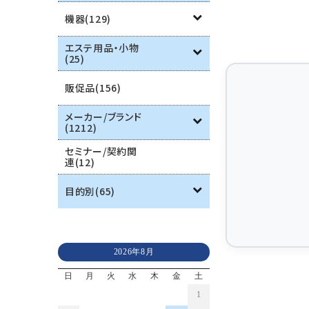
機器(129)
エステ用品・小物
(25)
販促品(156)
メーカー/ブランド
(1212)
セミナー/契約関
連(12)
目的別(65)
2026年8月
日
月
火
水
木
金
土
1