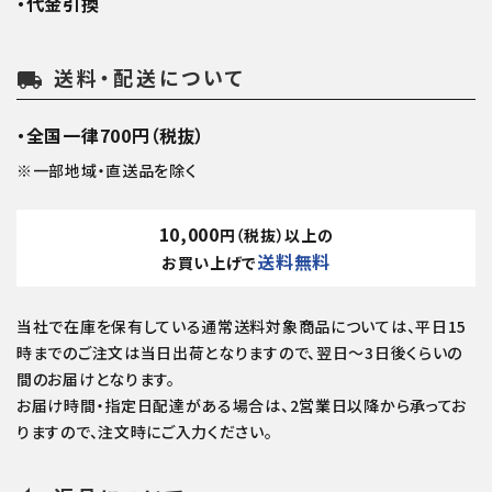
・代金引換
送料・配送について
local_shipping
・全国一律700円（税抜）
※一部地域・直送品を除く
10,000
円（税抜）以上の
送料無料
お買い上げで
当社で在庫を保有している通常送料対象商品については、平日15
時までのご注文は当日出荷となりますので、翌日～3日後くらいの
間のお届けとなります。
お届け時間・指定日配達がある場合は、2営業日以降から承ってお
りますので、注文時にご入力ください。