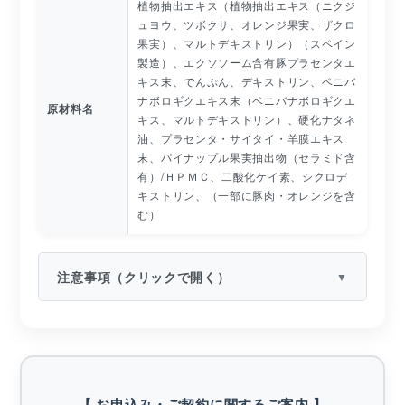
植物抽出エキス（植物抽出エキス（ニクジ
ュヨウ、ツボクサ、オレンジ果実、ザクロ
果実）、マルトデキストリン）（スペイン
製造）、エクソソーム含有豚プラセンタエ
キス末、でんぷん、デキストリン、ベニバ
ナボロギクエキス末（ベニバナボロギクエ
原材料名
キス、マルトデキストリン）、硬化ナタネ
油、プラセンタ・サイタイ・羊膜エキス
末、パイナップル果実抽出物（セラミド含
有）/ＨＰＭＣ、二酸化ケイ素、シクロデ
キストリン、（一部に豚肉・オレンジを含
む）
注意事項（クリックで開く）
【 お申込み・ご契約に関するご案内 】