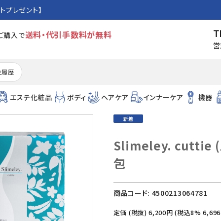
トプレゼント】
T
送料・代引手数料が無料
のご購入で
営
注履歴
エステ化粧品
ボディ
ヘアケア
インナーケア
機器
新着
Slimeley. cutt
包
商品コード:
4500213064781
定価 (税抜)
6,200
円 (税込8%
6,696