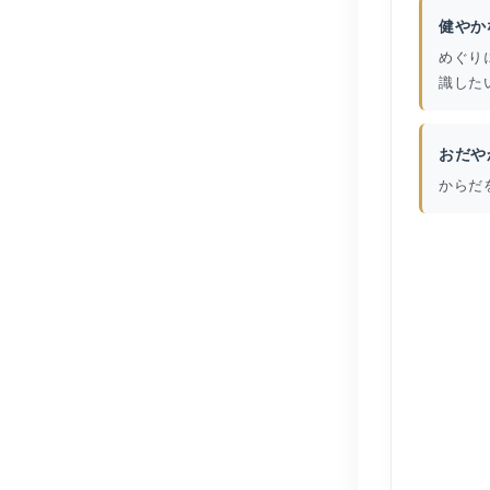
健やか
めぐり
識した
おだや
からだ