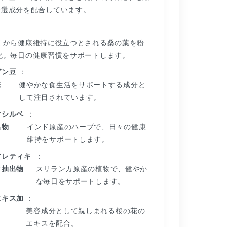
厳選成分を配合しています。
くから健康維持に役立つとされる桑の葉を粉
化。毎日の健康習慣をサポートします。
ゲン豆
：
末
健やかな食生活をサポートする成分と
して注目されています。
マシルベ
：
出物
インド原産のハーブで、日々の健康
維持をサポートします。
アレティキ
：
タ抽出物
スリランカ原産の植物で、健やか
な毎日をサポートします。
エキス加
：
美容成分として親しまれる桜の花の
エキスを配合。