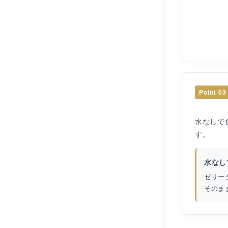
Point 03
水なしで
す。
水なし
ゼリー
そのま