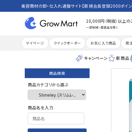
美容商材の卸・仕入れ通販サイト【新規会員登録2000ポイン
10,000円（税抜）以上
一部地域・直送品を除く
マイページ
クイックオーダー
お気に入り商品
発
キャンペーン
新商品
商品検索
search
商品カテゴリから選ぶ
ACCOUNT MENU
商品名を入力
meeting_room
person
ログイン
新規会員登録
カテゴリーから探す