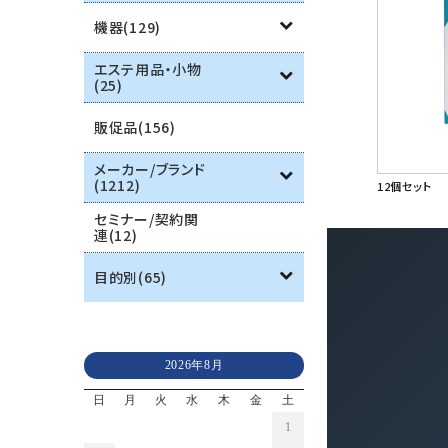
機器(129)
エステ用品・小物
(25)
販促品(156)
メーカー/ブランド
(1212)
12個セット
セミナー/契約関
連(12)
目的別(65)
2026年8月
日
月
火
水
木
金
土
1