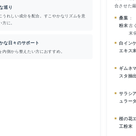
合させた
な巡り
にうれしい成分を配合。すこやかなリズムを意
桑葉
：
い方に。
粉末
古
末
かな日々のサポート
白イン
エキス
を内側から整えたい方におすすめ。
ギムネ
スタ抽
サラシ
ュラー
桜の花
工粉末