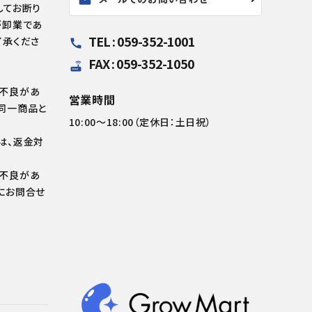
mail
してお断り
が卸業であ
TEL : 059-352-1001
了承くださ
call
FAX : 059-352-1050
router
の不良があ
営業時間
同一商品と
10:00～18:00（定休日：土日祝）
は、返金対
の不良があ
にお問合せ