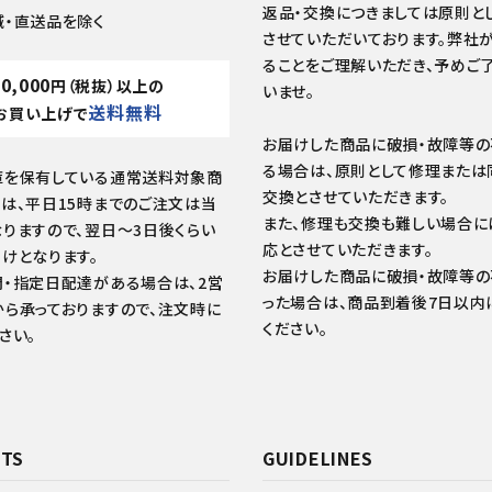
返品・交換につきましては原則と
域・直送品を除く
させていただいております。弊社
ることをご理解いただき、予めご
10,000
円（税抜）以上の
いませ。
送料無料
お買い上げで
お届けした商品に破損・故障等
る場合は、原則として修理または
庫を保有している通常送料対象商
交換とさせていただきます。
は、平日15時までのご注文は当
また、修理も交換も難しい場合に
りますので、翌日～3日後くらい
応とさせていただきます。
けとなります。
お届けした商品に破損・故障等
・指定日配達がある場合は、2営
った場合は、商品到着後7日以内
ら承っておりますので、注文時に
ください。
さい。
TS
GUIDELINES