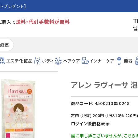
トプレゼント】
T
送料・代引手数料が無料
のご購入で
営
注履歴
エステ化粧品
ボディ
ヘアケア
インナーケア
機器
アレン ラヴィーサ 
商品コード:
4500213050248
定価 (税抜)
200
円 (税込10%
220
円
ログイン後価格表示
誠に申し訳ございませんが、こちら