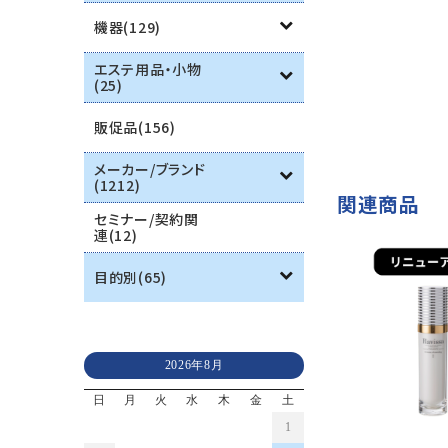
機器(129)
エステ用品・小物
(25)
販促品(156)
メーカー/ブランド
(1212)
関連商品
セミナー/契約関
連(12)
目的別(65)
2026年8月
日
月
火
水
木
金
土
1