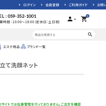
ログイン
会員登録
ご利用ガイド
お問
EL : 059-352-1001
0
person
shopping_cart
業時間 -10:00～18:00（定休日：土日祝）
search
エステ用品
ブランド一覧
泡立て洗顔ネット
)
のサイトでは在庫管理を行っておりません。ご注文を確認