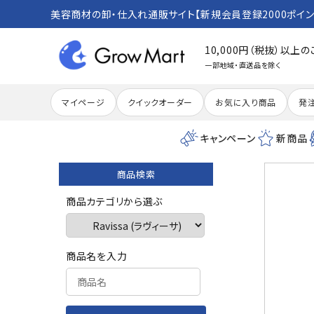
美容商材の卸・仕入れ通販サイト【新規会員登録2000ポイン
10,000円（税抜）以上
一部地域・直送品を除く
マイページ
クイックオーダー
お気に入り商品
発
キャンペーン
新商品
商品検索
search
商品カテゴリから選ぶ
ACCOUNT MENU
商品名を入力
meeting_room
person
ログイン
新規会員登録
カテゴリーから探す