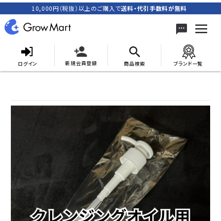
10,000円（税抜）以上のご購入で
送料・代引手数料が無料
新規会員登録
ログイン
商品検索
ブランド一覧
search
ACCOUNT MENU
meeting_room
person
ログイン
新規会員登録
カテゴリーから探す
キャンペーン