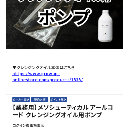
セミナー/契約関連
ブランド一覧
ご利用ガイド
プライバシーポリシー
特定商取引法について
▼クレンジングオイル本体はこちら
https://www.growup-
お問い合わせ
onlinestore.com/products/1535/
メーカー直送
契約必須
ポイント除外
【業務用】メソシューティカル アールコ
ード クレンジングオイル用ポンプ
ログイン後価格表示