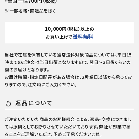
・全国一律700円（税抜）
※一部地域・直送品を除く
10,000
円（税抜）以上の
送料無料
お買い上げで
当社で在庫を保有している通常送料対象商品については、平日15
時までのご注文は当日出荷となりますので、翌日～3日後くらいの
間のお届けとなります。
お届け時間・指定日配達がある場合は、2営業日以降から承ってお
りますので、注文時にご入力ください。
返品について
replay
ご注文いただいた商品のお客様都合による、返品・交換につきまし
ては原則としてお断りさせていただいております。弊社が卸業であ
ることをご理解いただき、予めご了承くださいませ。