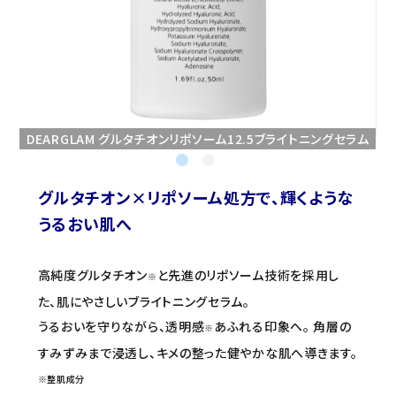
セミナー/契約関連
ブランド一覧
ご利用ガイド
DEARGLAM グルタチオンリポソーム12.5ブライトニングセラム
プライバシーポリシー
特定商取引法について
グルタチオン×リポソーム処方で、輝くような
うるおい肌へ
お問い合わせ
高純度グルタチオン
と先進のリポソーム技術を採用し
※
た、肌にやさしいブライトニングセラム。
うるおいを守りながら、透明感
あふれる印象へ。 角層の
※
すみずみまで浸透し、キメの整った健やかな肌へ導きます。
※整肌成分