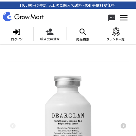
10,000円（税抜）以上のご購入で
送料・代引手数料が無料
新規会員登録
ログイン
商品検索
ブランド一覧
search
ACCOUNT MENU
meeting_room
person
ログイン
新規会員登録
カテゴリーから探す
キャンペーン