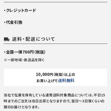
・クレジットカード
・代金引換
送料・配送について
local_shipping
・全国一律700円（税抜）
※一部地域・直送品を除く
10,000
円（税抜）以上の
送料無料
お買い上げで
当社で在庫を保有している通常送料対象商品については、平日15
時までのご注文は当日出荷となりますので、翌日～3日後くらいの
間のお届けとなります。