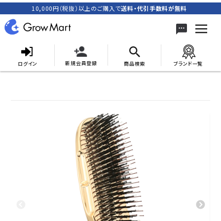
10,000円（税抜）以上のご購入で
送料・代引手数料が無料
新規会員登録
ログイン
商品検索
ブランド一覧
search
ACCOUNT MENU
meeting_room
person
ログイン
新規会員登録
カテゴリーから探す
キャンペーン