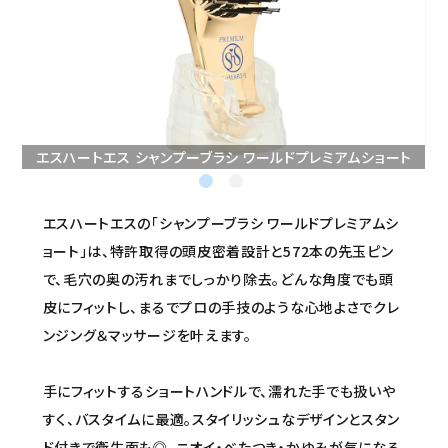
セミナー/契約関連
ブランド一覧
ご利用ガイド
エスハートエス シャンプーブラシ ワールドプレミアムショート
プライバシーポリシー
特定商取引法について
エスハートエスの「シャンプーブラシ ワールドプレミアムシ
ョート」は、特許取得の頭皮密着設計と572本の先玉ピン
お問い合わせ
で、毛穴の奥の汚れまでしっかり除去。どんな角度でも頭
皮にフィットし、まるでプロの手技のような心地よさでクレ
ンジング＆マッサージを叶えます。
手にフィットするショートハンドルで、濡れた手でも扱いや
すく、バスタイムに最適。スタイリッシュなデザインとスタン
ド付きで衛生面も◎。ニオイ・べたつき・かゆみが気になる