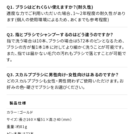
Q1. ブラシはどれくらい使えますか？(耐久性)
適度な力でご利用いただいた場合、1〜2年程度の耐久性があり
ます(個人の使用環境によるため、あくまでも参考程度)
Q2. 指とブラシでシャンプーするのはどう違うのですか？
指で洗う場合は10本、ブラシの場合は572本のピンとなるため、
ブラシの方が髪1本1本に対してより細かく洗うことが可能です。
また、指では届かない毛穴の汚れもブラシで落とすことが可能で
す。
Q3. スカルプブラシに男性向け・女性向けはあるのですか？
どのスカルプブラシも女性・男性問わずご使用いただけます。お
好みの色・硬さでブラシをお選びください。
製品仕様
カラー：ゴールド
サイズ：長さ160×幅51×高さ40（mm）
重量：約81g
ピン本数：572本