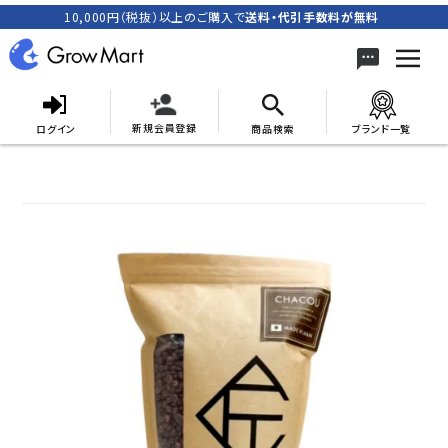
10,000円（税抜）以上のご購入で
送料・代引手数料が無料
新規会員登録
ログイン
商品検索
ブランド一覧
search
ACCOUNT MENU
meeting_room
person
ログイン
新規会員登録
カテゴリーから探す
キャンペーン