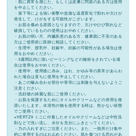
・肌に異常を感じた、もしくは皮膚に問題のある方は使用
を中止してください。
・落下等による強い衝撃や急激な温度変化で割れや欠けが
発生して、けがをする可能性がございます。
・お肌を傷める原因となりますので、欠けやひび割れなど
破損しているものの使用はおやめください。
・お肌の弱い方、内臓疾患のある方、健康面に不安のある
方はご使用前に医師に相談してください。
・生理中、授乳中、妊娠中、妊娠の可能性がある場合は使
用をおやめください。
・3週間以内に強いピーリングなどの施術をされている場
合は使用をおやめください。
・使用中、使用後に赤み、はれ、かゆみ等の異常があらわ
れた場合は直ちに使用を中止してください。
・あごの噛み合わせ部分や骨等には刺激を与えないようご
注意ください。
・洗顔後の綺麗な肌にご使用ください。
・お肌を保護するためにオイルやクリームなどの併用を推
奨いたします。水溶性の物を使用する時は、乾かない状態
でご使用ください。
※HERTZ9 ミニに付着したオイルやクリームなどは中性洗
剤などで洗い流し、水分を充分にふきとってください。
・力の入れすぎにご注意ください。また、一箇所だけ集中
的に使用するのはお止めください。肌を傷つける恐れがあ