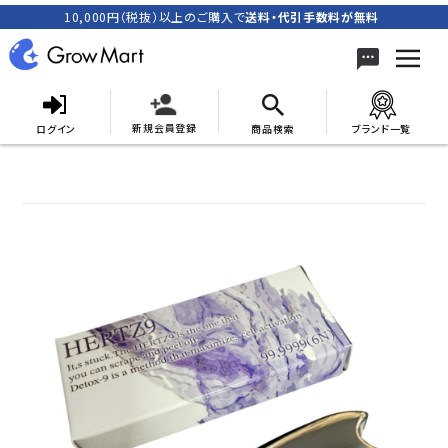
10,000円（税抜）以上のご購入で
送料・代引手数料が無料
新規会員登録
ログイン
商品検索
ブランド一覧
search
ACCOUNT MENU
meeting_room
person
ログイン
新規会員登録
カテゴリーから探す
キャンペーン