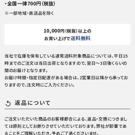
・全国一律700円（税抜）
※一部地域・直送品を除く
10,000
円（税抜）以上の
送料無料
お買い上げで
当社で在庫を保有している通常送料対象商品については、平日15
時までのご注文は当日出荷となりますので、翌日～3日後くらいの
間のお届けとなります。
お届け時間・指定日配達がある場合は、2営業日以降から承ってお
りますので、注文時にご入力ください。
返品について
replay
ご注文いただいた商品のお客様都合による、返品・交換につきまし
ては原則としてお断りさせていただいております。弊社が卸業であ
ることをご理解いただき、予めご了承くださいませ。