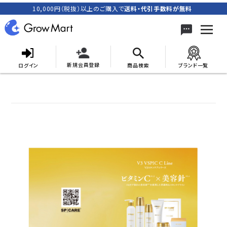
10,000円（税抜）以上のご購入で
送料・代引手数料が無料
新規会員登録
ログイン
商品検索
ブランド一覧
search
ACCOUNT MENU
meeting_room
person
ログイン
新規会員登録
カテゴリーから探す
キャンペーン