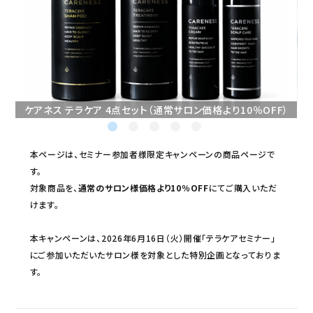
セミナー/契約関連
ブランド一覧
ご利用ガイド
ケアネス テラケア 4点セット（通常サロン価格より10％OFF）
プライバシーポリシー
特定商取引法について
本ページは、セミナー参加者様限定キャンペーンの商品ページで
す。
お問い合わせ
対象商品を、
通常のサロン様価格より10％OFF
にてご購入いただ
けます。
本キャンペーンは、2026年6月16日（火）開催「テラケアセミナー」
にご参加いただいたサロン様を対象とした特別企画となっておりま
す。