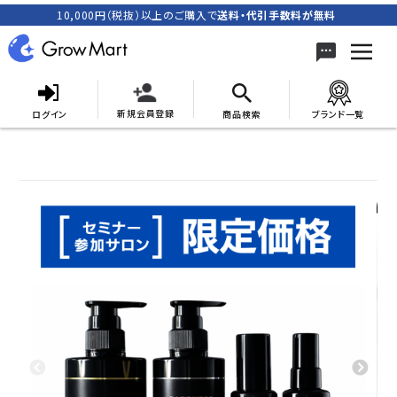
10,000円（税抜）以上のご購入で
送料・代引手数料が無料
新規会員登録
ログイン
商品検索
ブランド一覧
search
ACCOUNT MENU
meeting_room
person
ログイン
新規会員登録
カテゴリーから探す
キャンペーン