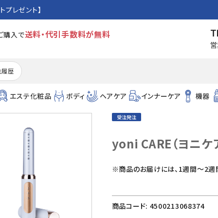
トプレゼント】
T
送料・代引手数料が無料
のご購入で
営
注履歴
エステ化粧品
ボディ
ヘアケア
インナーケア
機器
受注発注
yoni CARE（ヨニケ
※商品のお届けには、1週間～2週
商品コード:
4500213068374