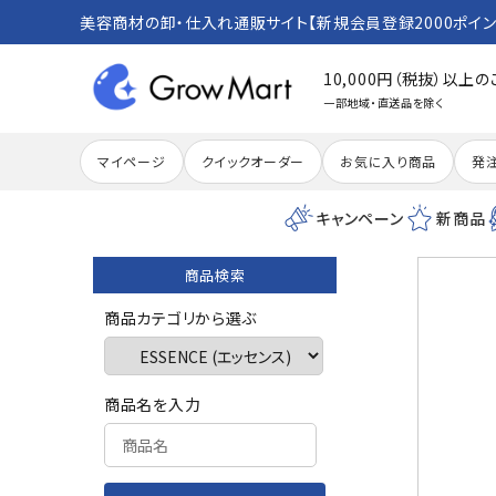
美容商材の卸・仕入れ通販サイト【新規会員登録2000ポイン
10,000円（税抜）以上
一部地域・直送品を除く
マイページ
クイックオーダー
お気に入り商品
発
キャンペーン
新商品
商品検索
search
商品カテゴリから選ぶ
ACCOUNT MENU
商品名を入力
meeting_room
person
ログイン
新規会員登録
カテゴリーから探す