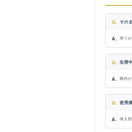
その
滑りが
生理
膣内が
使用
挿入部