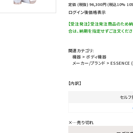
定価 (税抜)
96,300
円 (税込10%
10
ログイン後価格表示
【受注発注】受注発注商品のため
合は、納期を指定せずご注文くださ
関連カテゴリ:
機器
>
ボディ機器
メーカー/ブランド
>
ESSENCE
【内訳】
セルフ
×
…売り切れ