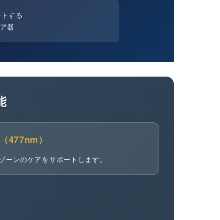
ートする
ケア器
能
（477nm）
ゾーンのケアをサポートします。