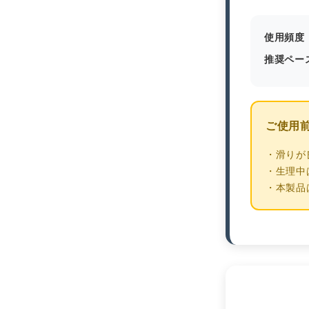
使用頻度
推奨ペー
ご使用
・滑りが
・生理中
・本製品