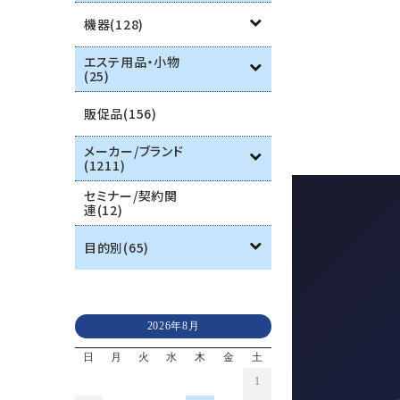
機器(128)
エステ用品・小物
(25)
販促品(156)
メーカー/ブランド
(1211)
セミナー/契約関
連(12)
目的別(65)
2026年8月
日
月
火
水
木
金
土
1