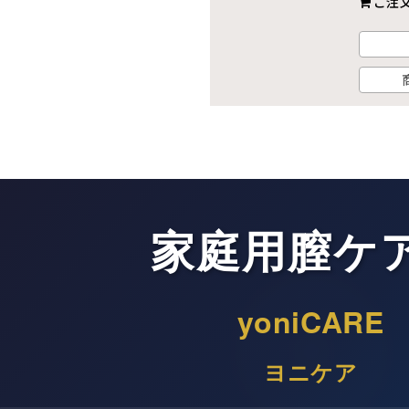
ご注
家庭用膣ケ
yoniCARE
ヨニケア