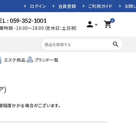
ログイン
会員登録
ご利用ガイド
お問
EL : 059-352-1001
0
person
shopping_cart
業時間 -10:00～18:00（定休日：土日祝）
search
エステ用品
ブランド一覧
ア）
間程度かかる場合がございます。