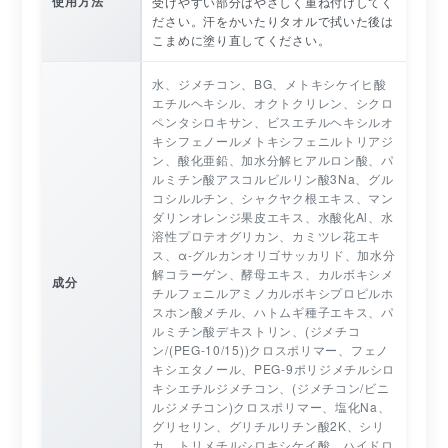
使用方法
受けやすい部分はやさしく重ね付けしてく
ださい。汗をかいたりタオルで拭いた後は
こまめに塗り直してください。
水、ジメチコン、BG、メトキシケイヒ酸
エチルヘキシル、オクトクリレン、シクロ
ペンタシロキサン、ビスエチルヘキシルオ
キシフェノールメトキシフェニルトリアジ
ン、酸化亜鉛、加水分解ヒアルロン酸、パ
ルミチン酸アスコルビルリン酸3Na、グル
コシルルチン、シャクヤク根エキス、マン
ダリンオレンジ果皮エキス、水酸化Al、水
溶性プロテオグリカン、カミツレ花エキ
ス、α-グルカンオリゴサッカリド、加水分
解コラーゲン、酵母エキス、カルボキシメ
成分
チルフェニルアミノカルボキシプロピルホ
スホン酸メチル、ハトムギ種子エキス、パ
ルミチン酸デキストリン、(ジメチコ
ン/(PEG-10/15))クロスポリマー、フェノ
キシエタノール、PEG-9ポリジメチルシロ
キシエチルジメチコン、(ジメチコン/ビニ
ルジメチコン)クロスポリマー、塩化Na、
グリセリン、グリチルリチン酸2K、シリ
カ、トリメチルシロキシケイ酸、ハイドロ