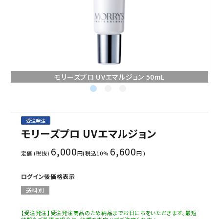
セミナー/契約関連
ブランド一覧
ご利用ガイド
モリーズプロ UVエマルジョン 50mL
プライバシーポリシー
特定商取引法について
受注発注
お問い合わせ
モリーズプロ UVエマルジョン
6,000
6,600
定価 (税抜)
円(税込10%
円 )
ログイン後価格表示
送料別
【受注発注】受注発注商品のため納品までお日にちをいただきます。最短