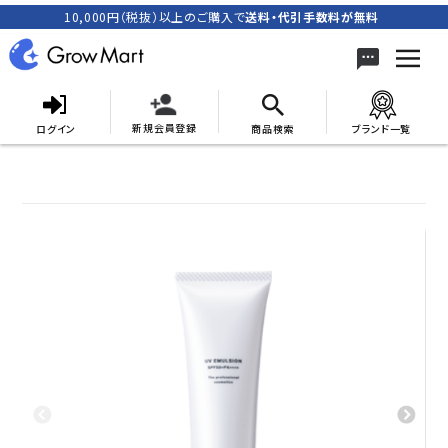
10,000円（税抜）以上のご購入で
送料・代引手数料が無料
新規会員登録
ログイン
商品検索
ブランド一覧
search
ACCOUNT MENU
meeting_room
person
ログイン
新規会員登録
カテゴリーから探す
キャンペーン