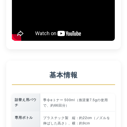
基本情報
詰替え用パウ
季令eトナー 500ml（推奨量7.5gの使用
チ
で、約66回分）
専用ボトル
プラスチック製 縦：約22cm（ノズルを
伸ばした高さ）、横：約9cm