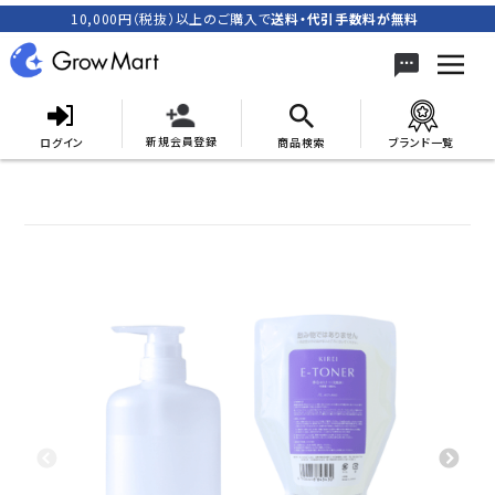
10,000円（税抜）以上のご購入で
送料・代引手数料が無料
新規会員登録
ログイン
商品検索
ブランド一覧
search
ACCOUNT MENU
meeting_room
person
ログイン
新規会員登録
カテゴリーから探す
キャンペーン