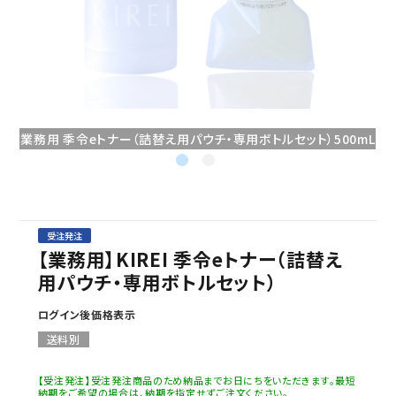
セミナー/契約関連
ブランド一覧
ご利用ガイド
業務用 季令eトナー（詰替え用パウチ・専用ボトルセット）500mL
プライバシーポリシー
特定商取引法について
お問い合わせ
受注発注
【業務用】KIREI 季令eトナー（詰替え
用パウチ・専用ボトルセット）
ログイン後価格表示
送料別
【受注発注】受注発注商品のため納品までお日にちをいただきます。最短
納期をご希望の場合は、納期を指定せずご注文ください。