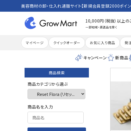
美容商材の卸・仕入れ通販サイト【新規会員登録2000ポイン
10,000円（税抜）以上
一部地域・直送品を除く
マイページ
クイックオーダー
お気に入り商品
発
キャンペーン
新商品
商品検索
search
商品カテゴリから選ぶ
ACCOUNT MENU
商品名を入力
meeting_room
person
ログイン
新規会員登録
カテゴリーから探す