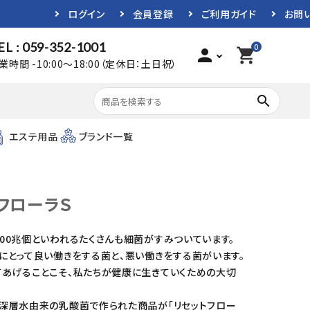
ログイン
会員登録
ご利用ガイド
お問
EL : 059-352-1001
0
person
shopping_cart
業時間 -10:00～18:00（定休日：土日祝）
search
エステ用品
ブランド一覧
フローラＳ
00兆個といわれるたくさんも細菌がすみついています。
にとって良い働きをする菌と、悪い働きをする菌がいます。
てあげることこそ、私たちが健康に生きていくための大切
洋深層水由来の乳酸菌で作られた商品が「リセットフロー