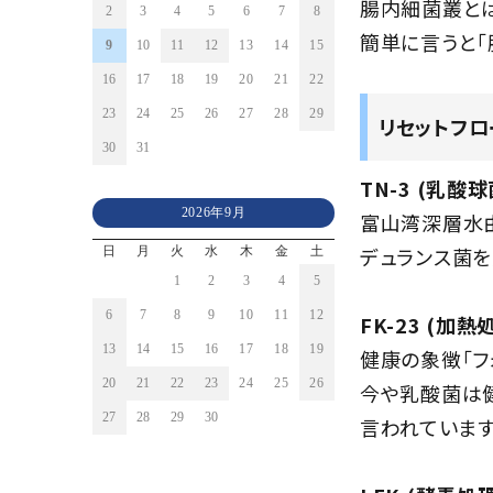
腸内細菌叢とは
2
3
4
5
6
7
8
簡単に言うと「
9
10
11
12
13
14
15
16
17
18
19
20
21
22
23
24
25
26
27
28
29
リセットフロ
30
31
TN-3 (乳酸
2026年9月
富山湾深層水
デュランス菌を
日
月
火
水
木
金
土
1
2
3
4
5
6
7
8
9
10
11
12
FK-23 (加
13
14
15
16
17
18
19
健康の象徴「フォ
20
21
22
23
24
25
26
今や乳酸菌は
27
28
29
30
言われています