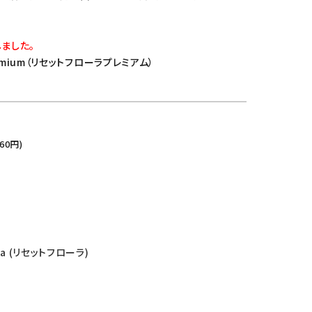
しました。
Premium（リセットフローラプレミアム）
60
円)
ora (リセットフローラ)