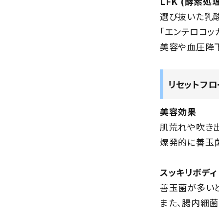
LFK (酵素処
選び抜いた乳酸
「エンテロコッ
美容や血圧降下
リセットフ
美容効果
肌荒れや吹き
爆発的に善玉菌
スッキリボディ
善玉菌が多いと
また、腸内細菌