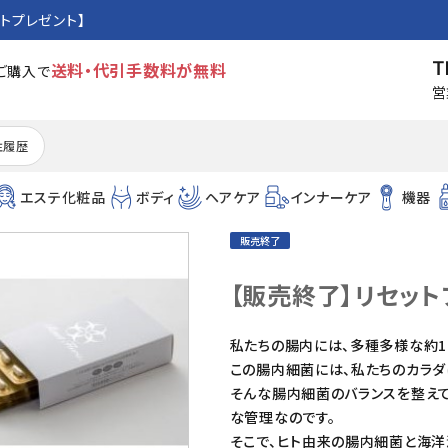
トプレゼント】
T
送料・代引手数料が無料
のご購入で
営
注履歴
エステ化粧品
ボディ
ヘアケア
インナーケア
機器
販売終了
【販売終了】リセット
私たちの腸内には、多種多様な約1
この腸内細菌には、私たちのカラダ
そんな腸内細菌のバランスを整え
な管理なのです。
そこで、ヒト由来の腸内細菌と海