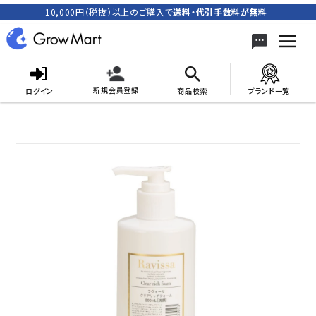
10,000円（税抜）以上のご購入で
送料・代引手数料が無料
新規会員登録
ログイン
商品検索
ブランド一覧
search
ACCOUNT MENU
meeting_room
person
ログイン
新規会員登録
カテゴリーから探す
キャンペーン