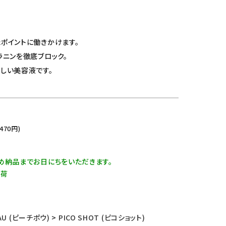
ポイントに働きかけます。
ラニンを徹底ブロック。
しい美容液です。
,470
円)
め納品までお日にちをいただきます。
出荷
EAU (ピーチポウ)
>
PICO SHOT (ピコショット)