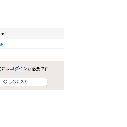
0mL
ログイン
文には
が必要です
お気に入り