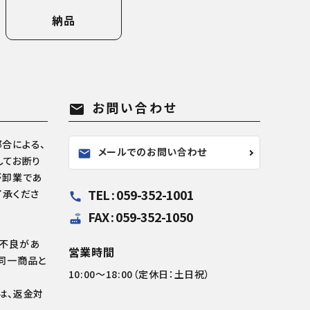
納品
お問い合わせ
mail
合による、
メールでのお問い合わせ
mail
してお断り
が卸業であ
TEL : 059-352-1001
了承くださ
call
FAX : 059-352-1050
router
の不良があ
営業時間
同一商品と
10:00～18:00（定休日：土日祝）
は、返金対