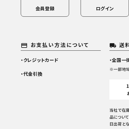
会員登録
ログイン
お支払い方法について
送
payment
local_shipping
・クレジットカード
・全国一律
※一部地
・代金引換
当社で在
品について
日出荷とな