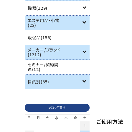
機器(129)
エステ用品・小物
(25)
販促品(156)
メーカー/ブランド
(1212)
セミナー/契約関
連(12)
目的別(65)
2026年8月
日
月
火
水
木
金
土
ご使用方法
1