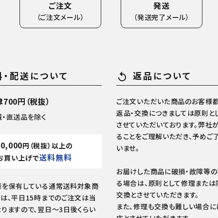
ご注文
発送
（ご注文メール）
（発送完了メール）
料・配送について
返品について
replay
700円（税抜）
ご注文いただいた商品のお客様都
返品・交換につきましては原則と
域・直送品を除く
させていただいております。弊社
ることをご理解いただき、予めご
10,000
円（税抜）以上の
いませ。
送料無料
お買い上げで
お届けした商品に破損・故障等
る場合は、原則として修理または
庫を保有している通常送料対象商
交換とさせていただきます。
は、平日15時までのご注文は当
また、修理も交換も難しい場合に
りますので、翌日～3日後くらい