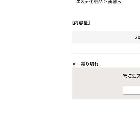
エステ化粧品
>
美容液
【内容量】
3
×
…売り切れ
ご注