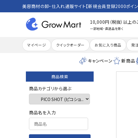
美容商材の卸・仕入れ通販サイト【新規会員登録2000ポイン
10,000円（税抜）以上
一部地域・直送品を除く
マイページ
クイックオーダー
お気に入り商品
発
キャンペーン
新商品
商品検索
search
商品カテゴリから選ぶ
ACCOUNT MENU
商品名を入力
meeting_room
person
ログイン
新規会員登録
カテゴリーから探す