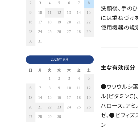
2
3
4
5
6
7
8
洗顔後、手のひ
9
10
11
12
13
14
15
には重ねづけを
16
17
18
19
20
21
22
使用機器の規
23
24
25
26
27
28
29
30
31
2026年9月
主な有効成分
日
月
火
水
木
金
土
1
2
3
4
5
●ウワウルシ葉
6
7
8
9
10
11
12
ル(ビタミンＣ
13
14
15
16
17
18
19
ハロース、アミ
20
21
22
23
24
25
26
ゼ、●ビフィズ
27
28
29
30
ン