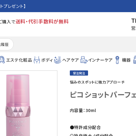
トプレゼント】
T
送料・代引手数料が無料
のご購入で
営
注履歴
エステ化粧品
ボディ
ヘアケア
インナーケア
機器
受注発注
悩みのスポットに強力アプローチ
ピコショットパーフ
内容量：30ml
●特許成分配合
◎独自極ナノ成分配合