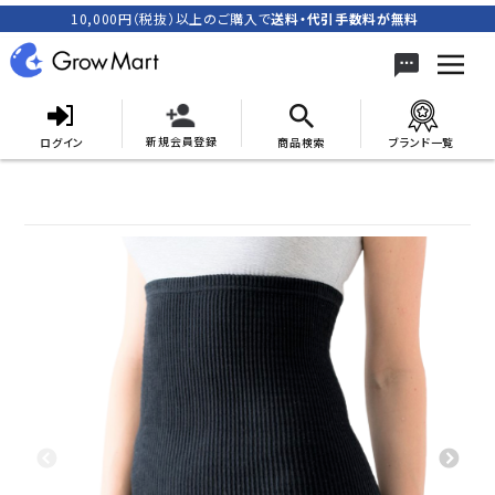
10,000円（税抜）以上のご購入で
送料・代引手数料が無料
新規会員登録
ログイン
商品検索
ブランド一覧
search
ACCOUNT MENU
meeting_room
person
ログイン
新規会員登録
カテゴリーから探す
キャンペーン