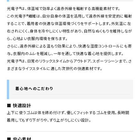
光電子®は、体温域で効率よく遠赤外線を輻射する高機能素材です。
この光電子®繊維は、自分自身の体温を活用して遠赤外線を安定的に輻射
することで、着用者の快適な体温環境づくりをサポートします。外気温に左
右されにくく、身体を冷やしにくい特性があり、自然なぬくもりを維持しなが
ら、心地よい衣服内環境を保ちます。
さらに、遠赤外線による温もり効果により、快適な湿度コントロールにも寄
与。衣服内のムレを軽減し、一年を通して快適な着心地を提供します。
光電子®は、日常のリラックスタイムからアウトドア、スポーツシーンまで、さ
まざまなライフスタイルに適した次世代の快適素材です。
着心地へのこだわり
■ 快適設計
上下に使うゴムは体を締め付けず、優しくフィットするゴムを使用。長時間
着用してもずり下がりや、ずり上がりしにくい設計。
■ 安心素材