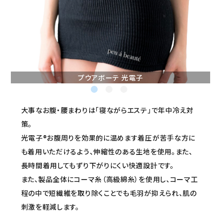
セミナー/契約関連
ブランド一覧
ご利用ガイド
プウアボーテ 光電子
プライバシーポリシー
特定商取引法について
大事なお腹・腰まわりは「寝ながらエステ」で年中冷え対
策。
お問い合わせ
光電子®お腹周りを効果的に温めます着圧が苦手な方に
も着用いただけるよう、伸縮性のある生地を使用。また、
長時間着用してもずり下がりにくい快適設計です。
また、製品全体にコーマ糸（高級綿糸）を使用し、コーマ工
程の中で短繊維を取り除くことでも毛羽が抑えられ、肌の
刺激を軽減します。