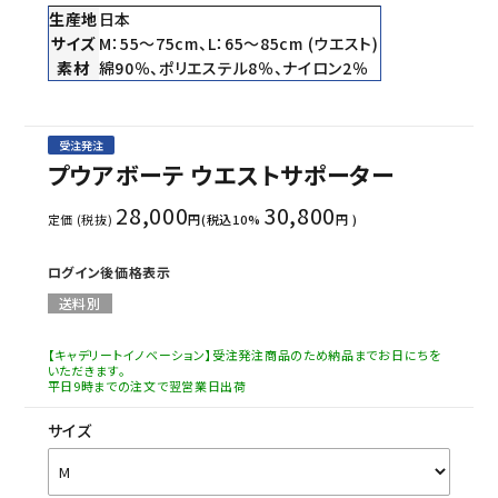
生産地
日本
サイズ
M：55～75cm、L：65～85cm (ウエスト)
素材
綿90％、ポリエステル8％、ナイロン2％
受注発注
プウアボーテ ウエストサポーター
28,000
30,800
定価 (税抜)
円(税込10%
円 )
ログイン後価格表示
送料別
【キャデリートイノベーション】受注発注商品のため納品までお日にちを
いただきます。
平日9時までの注文で翌営業日出荷
サイズ