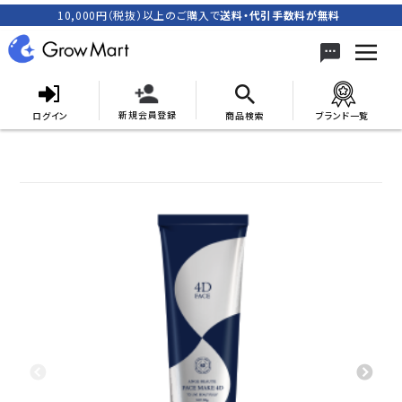
10,000円（税抜）以上のご購入で
送料・代引手数料が無料
新規会員登録
ログイン
商品検索
ブランド一覧
search
ACCOUNT MENU
meeting_room
person
ログイン
新規会員登録
カテゴリーから探す
キャンペーン