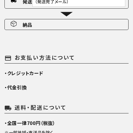
発送
（発送完了メール）
納品
お支払い方法について
payment
・クレジットカード
・代金引換
送料・配送について
local_shipping
・全国一律700円（税抜）
※一部地域・直送品を除く