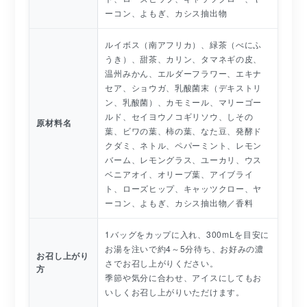
ーコン、よもぎ、カシス抽出物
ルイボス（南アフリカ）、緑茶（べにふ
うき）、甜茶、カリン、タマネギの皮、
温州みかん、エルダーフラワー、エキナ
セア、ショウガ、乳酸菌末（デキストリ
ン、乳酸菌）、カモミール、マリーゴー
ルド、セイヨウノコギリソウ、しその
原材料名
葉、ビワの葉、柿の葉、なた豆、発酵ド
クダミ、ネトル、ペパーミント、レモン
バーム、レモングラス、ユーカリ、ウス
ベニアオイ、オリーブ葉、アイブライ
ト、ローズヒップ、キャッツクロー、ヤ
ーコン、よもぎ、カシス抽出物／香料
1バッグをカップに入れ、300mLを目安に
お湯を注いで約4～5分待ち、お好みの濃
お召し上がり
さでお召し上がりください。
方
季節や気分に合わせ、アイスにしてもお
いしくお召し上がりいただけます。