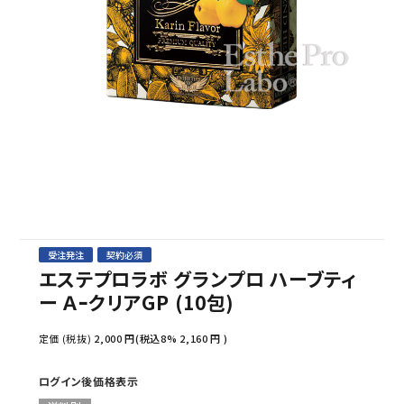
セミナー/契約関連
ブランド一覧
ご利用ガイド
プライバシーポリシー
特定商取引法について
お問い合わせ
受注発注
契約必須
エステプロラボ グランプロ ハーブティ
ー ＡｰクリアGP (10包)
定価 (税抜)
2,000
円(税込8%
2,160
円 )
ログイン後価格表示