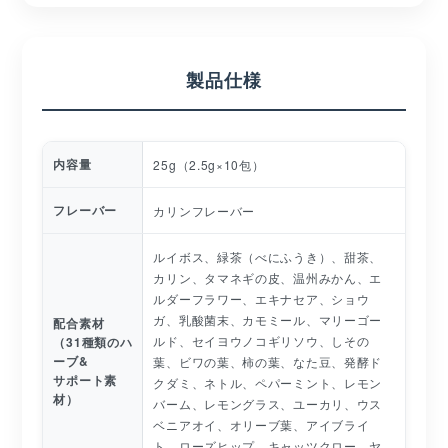
製品仕様
内容量
25g（2.5g×10包）
フレーバー
カリンフレーバー
ルイボス、緑茶（べにふうき）、甜茶、
カリン、タマネギの皮、温州みかん、エ
ルダーフラワー、エキナセア、ショウ
ガ、乳酸菌末、カモミール、マリーゴー
配合素材
ルド、セイヨウノコギリソウ、しその
（31種類のハ
ーブ&
葉、ビワの葉、柿の葉、なた豆、発酵ド
サポート素
クダミ、ネトル、ペパーミント、レモン
材）
バーム、レモングラス、ユーカリ、ウス
ベニアオイ、オリーブ葉、アイブライ
ト、ローズヒップ、キャッツクロー、ヤ