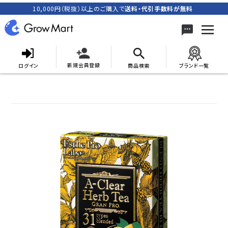
10,000円（税抜）以上のご購入で
送料・代引手数料が無料
新規会員登録
ログイン
商品検索
ブランド一覧
search
ACCOUNT MENU
meeting_room
person
ログイン
新規会員登録
カテゴリーから探す
キャンペーン