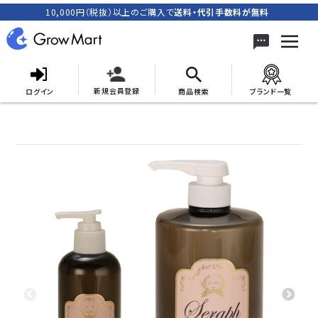
10,000円（税抜）以上のご購入で
送料・代引手数料が無料
新規会員登録
ログイン
商品検索
ブランド一覧
search
ACCOUNT MENU
meeting_room
person
ログイン
新規会員登録
カテゴリーから探す
キャンペーン