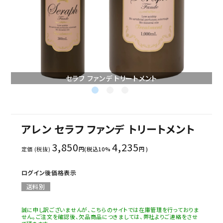
セミナー/契約関連
ブランド一覧
ご利用ガイド
セラフ ファンデ トリートメント
プライバシーポリシー
特定商取引法について
アレン セラフ ファンデ トリートメント
お問い合わせ
3,850
4,235
定価 (税抜)
円(税込10%
円 )
ログイン後価格表示
送料別
誠に申し訳ございませんが、こちらのサイトでは在庫管理を行っておりま
せん。ご注文を確認後、欠品商品につきましては、弊社よりご連絡をさせ