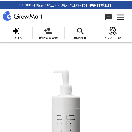
10,000円（税抜）以上のご購入で
送料・代引手数料が無料
新規会員登録
ログイン
商品検索
ブランド一覧
search
ACCOUNT MENU
meeting_room
person
ログイン
新規会員登録
カテゴリーから探す
キャンペーン