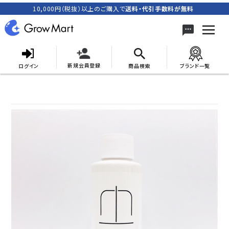
10,000円（税抜）以上のご購入で
送料・代引手数料が無料
新規会員登録
ログイン
商品検索
ブランド一覧
search
ACCOUNT MENU
meeting_room
person
ログイン
新規会員登録
カテゴリーから探す
キャンペーン