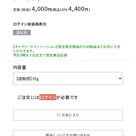
4,000
4,400
定価 (税抜)
円(税込10%
円 )
ログイン後価格表示
送料別
【キャデリートイノベーション】受注発注商品のため納品までお日にちを
いただきます。
平日9時までの注文で翌営業日出荷
内容量
ご注文には
ログイン
が必要です
お気に入り
商品についてのお問い合わせ