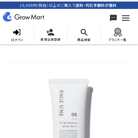
10,000円（税抜）以上のご購入で
送料・代引手数料が無料
新規会員登録
ログイン
商品検索
ブランド一覧
search
ACCOUNT MENU
meeting_room
person
ログイン
新規会員登録
カテゴリーから探す
キャンペーン