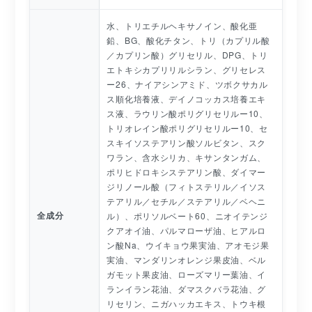
水、トリエチルヘキサノイン、酸化亜
鉛、BG、酸化チタン、トリ（カプリル酸
／カプリン酸）グリセリル、DPG、トリ
エトキシカプリリルシラン、グリセレス
ー26、ナイアシンアミド、ツボクサカル
ス順化培養液、デイノコッカス培養エキ
ス液、ラウリン酸ポリグリセリルー10、
トリオレイン酸ポリグリセリルー10、セ
スキイソステアリン酸ソルビタン、スク
ワラン、含水シリカ、キサンタンガム、
ポリヒドロキシステアリン酸、ダイマー
ジリノール酸（フィトステリル／イソス
テアリル／セチル／ステアリル／ベヘニ
全成分
ル）、ポリソルベート60、ニオイテンジ
クアオイ油、パルマローザ油、ヒアルロ
ン酸Na、ウイキョウ果実油、アオモジ果
実油、マンダリンオレンジ果皮油、ベル
ガモット果皮油、ローズマリー葉油、イ
ランイラン花油、ダマスクバラ花油、グ
リセリン、ニガハッカエキス、トウキ根