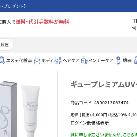
トプレゼント】
T
送料・代引手数料が無料
のご購入で
営
注履歴
エステ化粧品
ボディ
ヘアケア
インナーケア
機器
ギュープレミアムUV
商品コード:
4500213063474
定価 (税抜)
4,000
円 (税込10%
4,40
ログイン後価格表示
誠に申し訳ございませんが、こちら