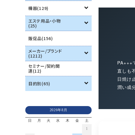
機器(129)
エステ用品・小物
(25)
販促品(156)
メーカー/ブランド
(1212)
PA++
セミナー/契約関
直しも
連(12)
日焼け
目的別(65)
潤い成
2026年8月
日
月
火
水
木
金
土
1