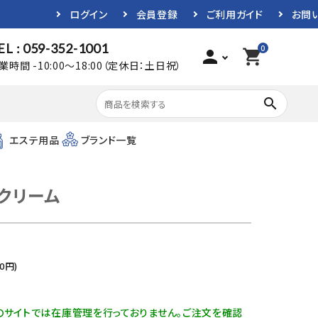
ログイン
会員登録
ご利用ガイド
お問
EL : 059-352-1001
0
person
shopping_cart
業時間 -10:00～18:00（定休日：土日祝）
search
エステ用品
ブランド一覧
クリーム
0
円)
のサイトでは在庫管理を行っておりません。ご注文を確認