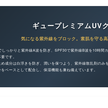
ギュープレミアムUV
気になる紫外線をブロック。素肌を守る高
+でしっかりと紫外線A波を防ぎ、SPF30で紫外線B波を10時
不要です。
止め成分は白浮きを防ぎ、潤いを保つよう、紫外線散乱剤のみ
分をベースとして配合し、保湿機能も兼ね備えています。