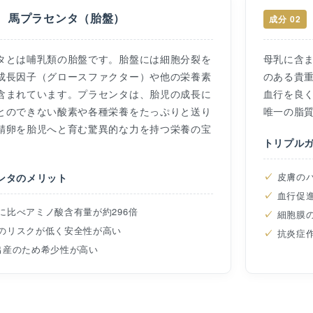
馬プラセンタ（胎盤）
成分 02
タとは哺乳類の胎盤です。胎盤には細胞分裂を
母乳に含
成長因子（グロースファクター）や他の栄養素
のある貴
含まれています。プラセンタは、胎児の成長に
血行を良
とのできない酸素や各種栄養をたっぷりと送り
唯一の脂
精卵を胎児へと育む驚異的な力を持つ栄養の宝
トリプル
皮膚の
ンタのメリット
血行促
に比べアミノ酸含有量が約296倍
細胞膜
のリスクが低く安全性が高い
抗炎症
出産のため希少性が高い