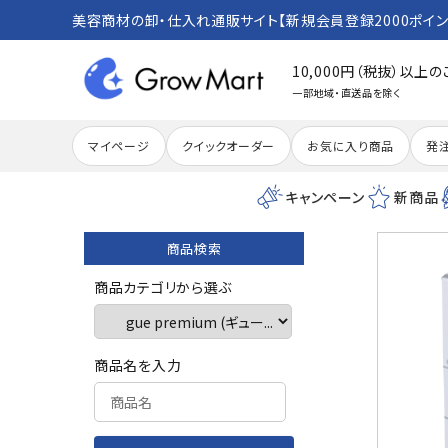
美容商材の卸・仕入れ通販サイト【新規会員登録2000ポイン
10,000円（税抜）以上
一部地域・直送品を除く
マイページ
クイックオーダー
お気に入り商品
発
キャンペーン
新商品
商品検索
search
商品カテゴリから選ぶ
ACCOUNT MENU
商品名を入力
meeting_room
person
ログイン
新規会員登録
カテゴリーから探す