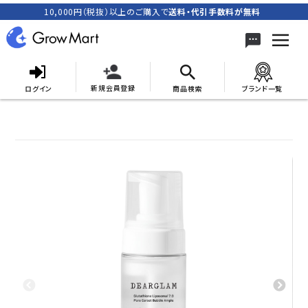
10,000円（税抜）以上のご購入で
送料・代引手数料が無料
新規会員登録
ログイン
商品検索
ブランド一覧
search
ACCOUNT MENU
meeting_room
person
ログイン
新規会員登録
カテゴリーから探す
キャンペーン