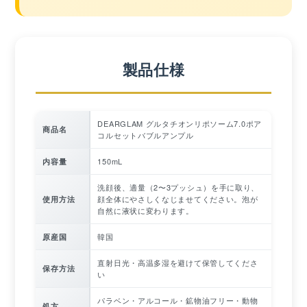
製品仕様
DEARGLAM グルタチオンリポソーム7.0ポア
商品名
コルセットバブルアンプル
150mL
内容量
洗顔後、適量（2〜3プッシュ）を手に取り、
顔全体にやさしくなじませてください。泡が
使用方法
自然に液状に変わります。
韓国
原産国
直射日光・高温多湿を避けて保管してくださ
保存方法
い
パラベン・アルコール・鉱物油フリー・動物
処方