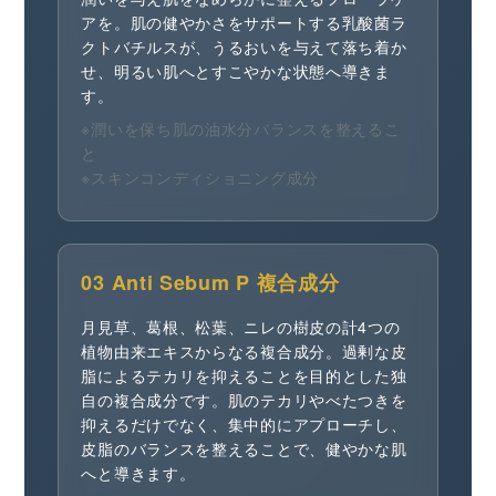
アを。肌の健やかさをサポートする乳酸菌ラ
クトバチルスが、うるおいを与えて落ち着か
せ、明るい肌へとすこやかな状態へ導きま
す。
※潤いを保ち肌の油水分バランスを整えるこ
と
※スキンコンディショニング成分
03 Anti Sebum P 複合成分
月見草、葛根、松葉、ニレの樹皮の計4つの
植物由来エキスからなる複合成分。過剰な皮
脂によるテカリを抑えることを目的とした独
自の複合成分です。肌のテカリやべたつきを
抑えるだけでなく、集中的にアプローチし、
皮脂のバランスを整えることで、健やかな肌
へと導きます。