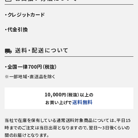
・クレジットカード
・代金引換
送料・配送について
local_shipping
・全国一律700円（税抜）
※一部地域・直送品を除く
10,000
円（税抜）以上の
送料無料
お買い上げで
当社で在庫を保有している通常送料対象商品については、平日15
時までのご注文は当日出荷となりますので、翌日～3日後くらいの
間のお届けとなります。