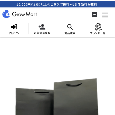
10,000円（税抜）以上のご購入で
送料・代引手数料が無料
新規会員登録
ログイン
商品検索
ブランド一覧
search
ACCOUNT MENU
meeting_room
person
ログイン
新規会員登録
カテゴリーから探す
キャンペーン