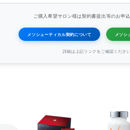
ル（タイ製造）、酵母エキス末（酵母エキス、デキストリン）、パイナ
ース、ビタミンC、HPMC、シェラック、シクロデキストリン、二酸化
リレシチン、ショ糖エステル、加工デンプン、ソルビトール、カルナウ
ご購入希望サロン様は契約書提出等のお申
注意】
メソシューティカル契約について
メソシ
お早めにお召し上がりください。
ルギーのある方、現在疾病治療中の方、及び妊婦・授乳中の方は、医師
調にあわない場合はご使用を中止してください。
詳細は上記リンクをご確認くださ
手の届かないところで保管してください。
の色むらや斑点がみられることがありますが、品質には問題ありません。