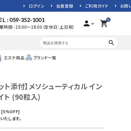
ログイン
会員登録
ご利用ガイド
お問
EL : 059-352-1001
0
person
shopping_cart
業時間 -10:00～18:00（定休日：土日祝）
search
エステ用品
ブランド一覧
レット添付】メソシューティカル イン
ト (90粒入)
[5％OFF]
いたします。