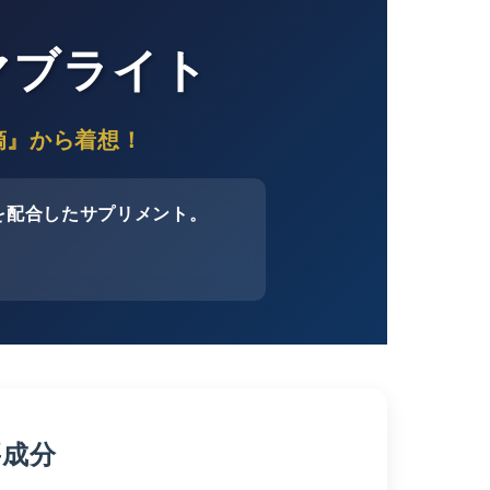
マブライト
滴』から着想！
を配合したサプリメント。
。
要成分