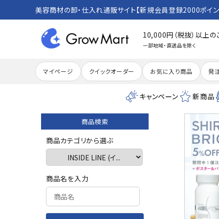
美容商材の卸・仕入れ通販サイト【新規会員登録2000ポイン
10,000円（税抜）以上
一部地域・直送品を除く
マイページ
クイックオーダー
お気に入り商品
発
キャンペーン
新商品
商品検索
search
商品カテゴリから選ぶ
ACCOUNT MENU
商品名を入力
meeting_room
person
ログイン
新規会員登録
カテゴリーから探す