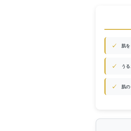
✓
肌を
✓
うる
✓
肌の