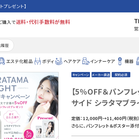
トプレゼント】
T
送料・代引手数料が無料
のご購入で
営
注履歴
エステ化粧品
ボディ
ヘアケア
インナーケア
機器
キャンペーン
メーカー直送
契約必須
【5％OFF＆パンフ
サイド シラタマブライ
定価：12,000円→11,400円（税別）
さらに、パンフレット＆ポスター添付