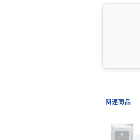
マルチトー
結晶セルロ
ム、ヒマワ
【使用上の
●開封後は
●食物アレ
●体質や体
●乳幼児の
●原料由来
関連商品