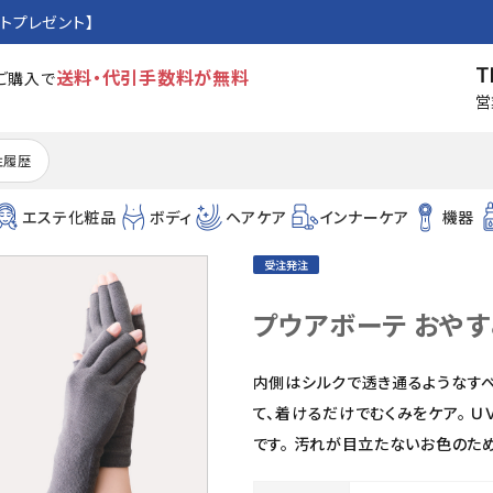
トプレゼント】
T
送料・代引手数料が無料
のご購入で
営
注履歴
エステ化粧品
ボディ
ヘアケア
インナーケア
機器
受注発注
プウアボーテ おや
内側はシルクで透き通るようなすべ
て、着けるだけでむくみをケア。 
です。 汚れが目立たないお色のた