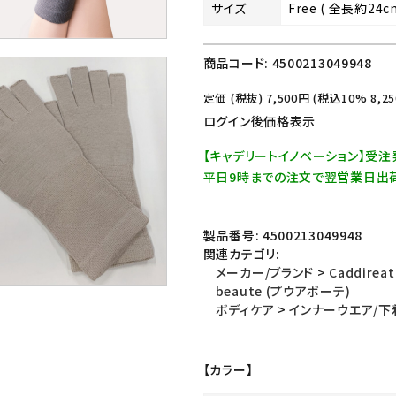
サイズ
Free ( 全長約24
商品コード:
4500213049948
定価 (税抜)
7,500
円 (税込10%
8,25
ログイン後価格表示
【キャデリートイノベーション】受
平日9時までの注文で翌営業日出
製品番号:
4500213049948
関連カテゴリ:
メーカー/ブランド
>
Caddire
beaute (プウアボーテ)
ボディケア
>
インナーウエア/下
【カラー】