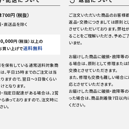
replay
700円（税抜）
ご注文いただいた商品のお客様都
返品・交換につきましては原則と
域・直送品を除く
させていただいております。弊社
ることをご理解いただき、予めご
10,000
円（税抜）以上の
いませ。
送料無料
お買い上げで
お届けした商品に破損・故障等
る場合は、原則として修理または
庫を保有している通常送料対象商
交換とさせていただきます。
は、平日15時までのご注文は当
また、修理も交換も難しい場合に
りますので、翌日～3日後くらい
応とさせていただきます。
けとなります。
お届けした商品に破損・故障等
・指定日配達がある場合は、2営
った場合は、商品到着後7日以内
ら承っておりますので、注文時に
ください。
さい。