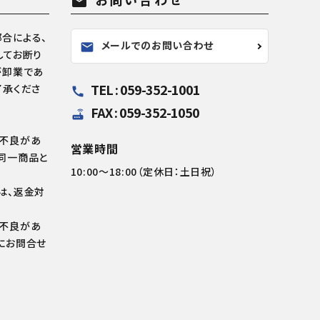
mail
合による、
メールでのお問い合わせ
mail
してお断り
が卸業であ
TEL : 059-352-1001
了承くださ
call
FAX : 059-352-1050
router
の不良があ
営業時間
同一商品と
10:00～18:00（定休日：土日祝）
は、返金対
の不良があ
にお問合せ