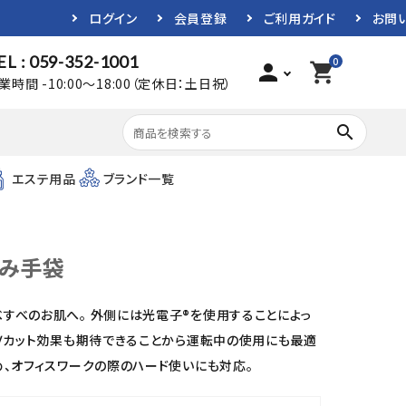
ログイン
会員登録
ご利用ガイド
お問
EL : 059-352-1001
0
person
shopping_cart
業時間 -10:00～18:00（定休日：土日祝）
search
エステ用品
ブランド一覧
すみ手袋
すべのお肌へ。 外側には光電子®を使用することによっ
ＵＶカット効果も期待できることから運転中の使用にも最適
め、オフィスワークの際のハード使いにも対応。