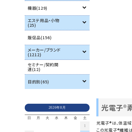
機器(129)
エステ用品・小物
(25)
販促品(156)
メーカー/ブランド
(1212)
セミナー/契約関
連(12)
目的別(65)
光電子®
2026年8月
日
月
火
水
木
金
土
光電子®は、体温
1
この光電子®繊維