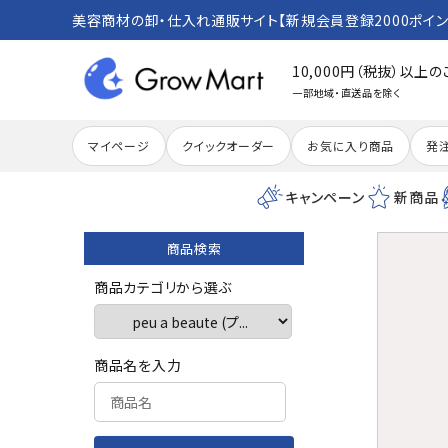
美容商材の卸・仕入れ通販サイト【新規会員登録2000ポイン
10,000円（税抜）以上
一部地域・直送品を除く
マイページ
クイックオーダー
お気に入り商品
発
キャンペーン
新商品
商品検索
search
商品カテゴリから選ぶ
ACCOUNT MENU
商品名を入力
meeting_room
person
ログイン
新規会員登録
カテゴリーから探す