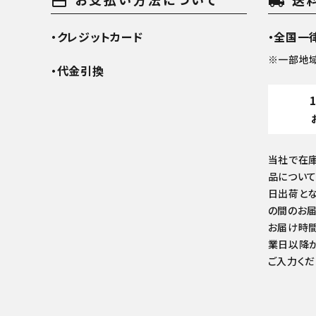
payment
local_shipping
・クレジットカード
・全国一律
※一部地
・代金引換
当社で在
品について
日出荷とな
の間のお届
お届け時間
業日以降か
ご入力くだ