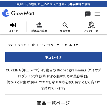
10,000円（税抜）以上のご購入で
送料・代引手数料が無料
新規会員登録
ログイン
商品検索
ブランド一覧
search
トップ
ブランド一覧
リュミエリーナ
キュレイナ
キュレイナ
ACCOUNT MENU
CUREINA（キュレイナ）は、独自の Bioprogramming（バイオプ
meeting_room
person
ログイン
新規会員登録
ログラミング）技術 による髪のための美容機器。
使うほどに髪が潤い、ツヤやしなやかさを取り戻すとして高く評
カテゴリーから探す
価されています。
キャンペーン
商品一覧ページ