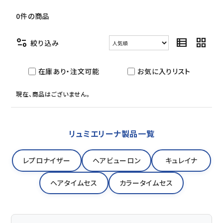
セミナー/契約関連
0件の商品
ブランド一覧
page_info
view_list
grid_view
絞り込み
ご利用ガイド
在庫あり・注文可能
お気に入りリスト
プライバシーポリシー
現在、商品はございません。
特定商取引法について
お問い合わせ
リュミエリーナ製品一覧
レプロナイザー
ヘアビューロン
キュレイナ
ヘアタイムセス
カラータイムセス