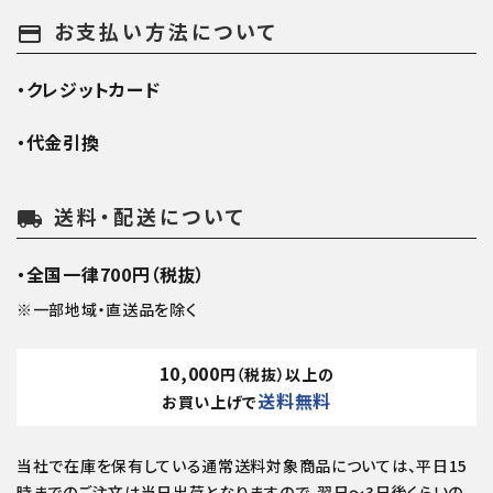
お支払い方法について
payment
・クレジットカード
・代金引換
送料・配送について
local_shipping
・全国一律700円（税抜）
※一部地域・直送品を除く
10,000
円（税抜）以上の
送料無料
お買い上げで
当社で在庫を保有している通常送料対象商品については、平日15
時までのご注文は当日出荷となりますので、翌日～3日後くらいの